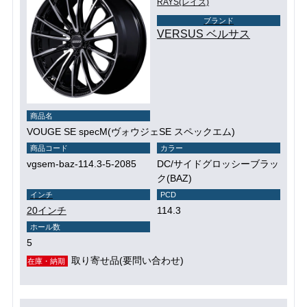
RAYS(レイズ)
ブランド
VERSUS ベルサス
商品名
VOUGE SE specM(ヴォウジェSE スペックエム)
商品コード
カラー
vgsem-baz-114.3-5-2085
DC/サイドグロッシーブラッ
ク(BAZ)
インチ
PCD
20インチ
114.3
ホール数
5
取り寄せ品(要問い合わせ)
在庫・納期