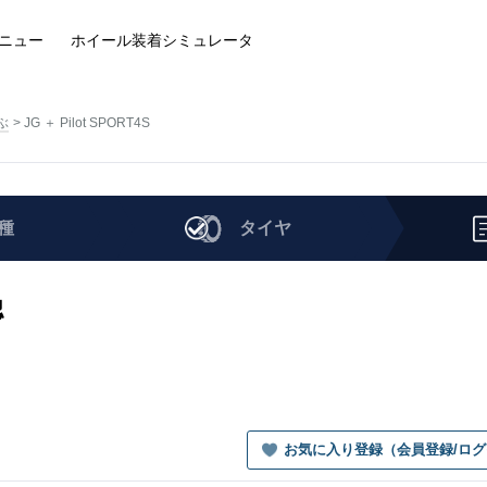
ニュー
ホイール装着
シミュレータ
ぶ
JG ＋ Pilot SPORT4S
種
タイヤ
認
お気に入り登録（会員登録/ロ