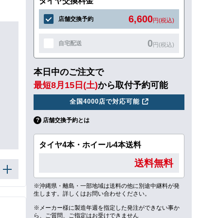
タイヤ交換料金
6,600
店舗交換予約
円(税込)
0
自宅配送
円(税込)
本日中のご注文で
最短8月15日(土)
から取付予約可能
全国4000店で対応可能
店舗交換予約とは
タイヤ4本・ホイール4本送料
送料無料
※沖縄県・離島・一部地域は送料の他に別途中継料が発
生します。詳しくはお問い合わせください。
※メーカー様に製造年週を指定した発注ができない事か
ら、ご質問、ご指定はお受けできません