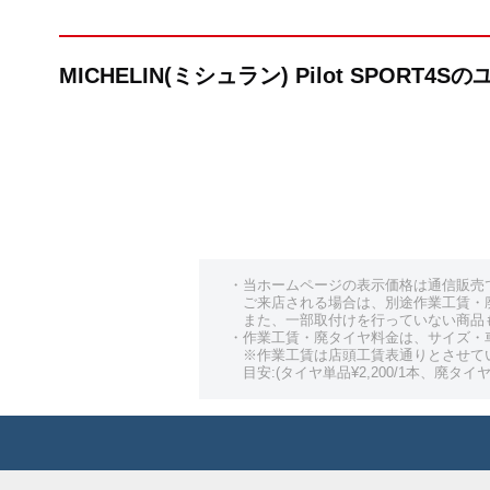
MICHELIN(ミシュラン) Pilot SPORT
・当ホームページの表示価格は通信販売
ご来店される場合は、別途作業工賃・
また、一部取付けを行っていない商品
・作業工賃・廃タイヤ料金は、サイズ・
※作業工賃は店頭工賃表通りとさせて
目安:(タイヤ単品¥2,200/1本、廃タイヤ¥