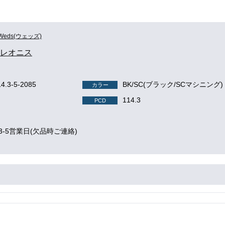
Weds(ウェッズ)
S レオニス
14.3-5-2085
BK/SC(ブラック/SCマシニング)
カラー
114.3
PCD
3-5営業日(欠品時ご連絡)