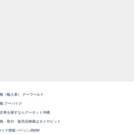
報（輸入車） グーワールド
報 グーバイク
古車を探すならグーネット沖縄
換・取付・販売店検索はタイヤピット
バイク情報 バージンBMW