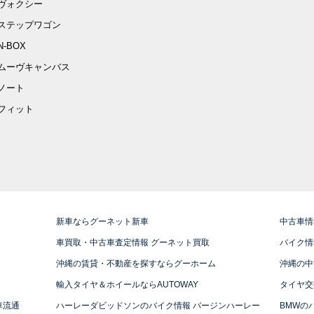
ヴォクシー
ステップワゴン
N-BOX
ムーヴキャンバス
ノート
フィット
新車ならグーネット新車
中古車情
車買取・中古車査定情報 グーネット買取
バイク情
沖縄の賃貸・不動産を探すならグーホーム
沖縄の中
輸入タイヤ＆ホイールならAUTOWAY
タイヤ交
車流通
ハーレーダビッドソンのバイク情報 バージンハーレー
BMWの