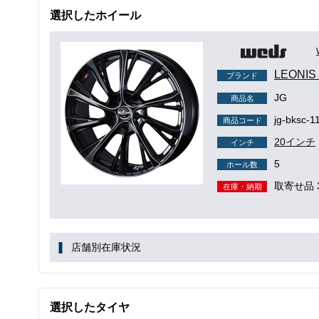
選択したホイール
LEONI
ブランド
JG
商品名
jg-bksc-1
商品コード
20インチ
インチ
5
ホール数
取寄せ品 
在庫・納期
店舗別在庫状況
選択したタイヤ