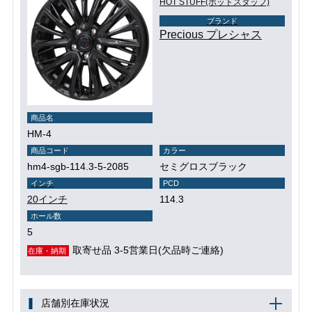
HOT STUFF(ホットスタッフ)
ブランド
Precious プレシャス
商品名
HM-4
商品コード
カラー
hm4-sgb-114.3-5-2085
セミグロスブラック
インチ
PCD
20インチ
114.3
ホール数
5
取寄せ品 3-5営業日(欠品時ご連絡)
在庫・納期
店舗別在庫状況