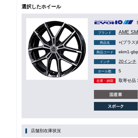
選択したホイール
AME S
ブランド
+(プラス)
商品名
ekm1-gbp
商品コード
20インチ
インチ
5
ホール数
取寄せ品 
在庫・納期
店舗別在庫状況