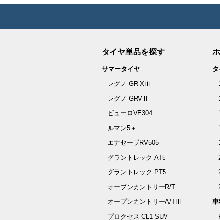
タイヤ単品を探す
ホ
サマータイヤ
タ
レグノ GR-XⅢ
レグノ GRVⅡ
ビューロVE304
ルマン5＋
エナセーブRV505
グラントレック AT5
グラントレック PT5
オープンカントリーR/T
オープンカントリーA/TⅢ
車
プロクセス CL1 SUV