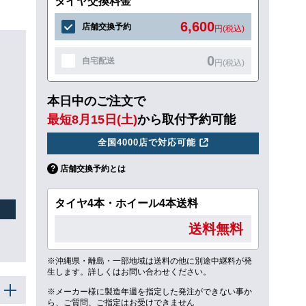
タイヤ交換料金
6,600
店舗交換予約
円(税込)
0
自宅配送
円(税込)
本日中のご注文で
最短8月15日(土)
から取付予約可能
全国4000店で対応可能
店舗交換予約とは
タイヤ4本・ホイール4本送料
送料無料
※沖縄県・離島・一部地域は送料の他に別途中継料が発
生します。詳しくはお問い合わせください。
※メーカー様に製造年週を指定した発注ができない事か
ら、ご質問、ご指定はお受けできません