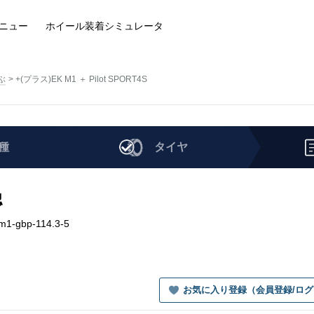
ニュー
ホイール装着
シミュレータ
ぶ
+(プラス)EK M1 ＋ Pilot SPORT4S
種
タイヤ
認
m1-gbp-114.3-5
お気に入り登録（会員登録/ロ