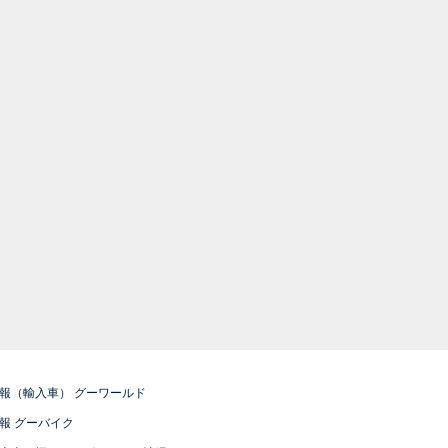
報（輸入車） グーワールド
報 グーバイク