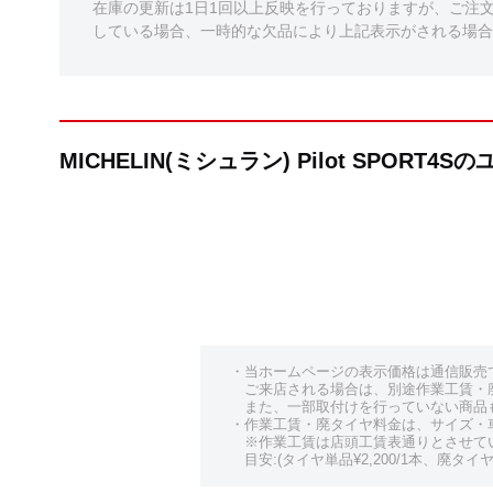
在庫の更新は1日1回以上反映を行っておりますが、ご注
している場合、一時的な欠品により上記表示がされる場合
MICHELIN(ミシュラン) Pilot SPORT
・当ホームページの表示価格は通信販売
ご来店される場合は、別途作業工賃・
また、一部取付けを行っていない商品
・作業工賃・廃タイヤ料金は、サイズ・
※作業工賃は店頭工賃表通りとさせて
目安:(タイヤ単品¥2,200/1本、廃タイヤ¥