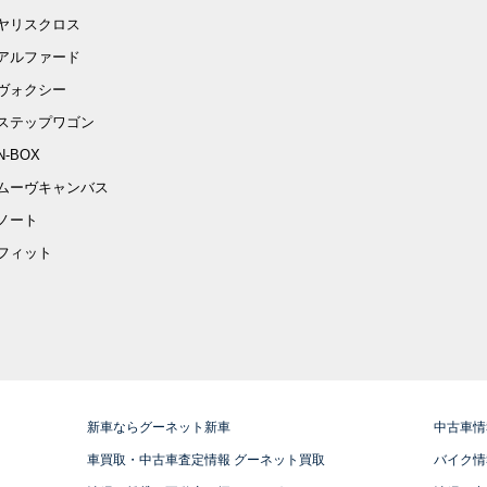
ヤリスクロス
アルファード
ヴォクシー
ステップワゴン
N-BOX
ムーヴキャンバス
ノート
フィット
新車ならグーネット新車
中古車情
車買取・中古車査定情報 グーネット買取
バイク情