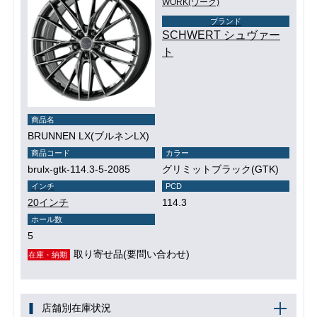
WORK(ワーク)
ブランド
SCHWERT シュヴァー
ト
商品名
BRUNNEN LX(ブルネンLX)
商品コード
カラー
brulx-gtk-114.3-5-2085
グリミットブラック(GTK)
インチ
PCD
20インチ
114.3
ホール数
5
取り寄せ品(要問い合わせ)
在庫・納期
店舗別在庫状況