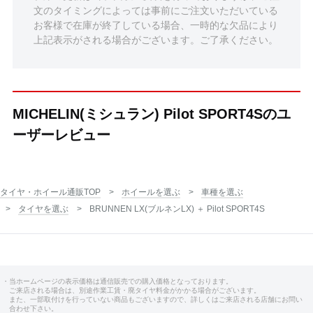
文のタイミングによっては事前にご注文いただいている
お客様で在庫が終了している場合、一時的な欠品により
上記表示がされる場合がございます。ご了承ください。
MICHELIN(ミシュラン) Pilot SPORT4Sのユ
ーザーレビュー
タイヤ・ホイール通販TOP
ホイールを選ぶ
車種を選ぶ
タイヤを選ぶ
BRUNNEN LX(ブルネンLX) ＋ Pilot SPORT4S
・当ホームページの表示価格は通信販売での購入価格となっております。
ご来店される場合は、別途作業工賃・廃タイヤ料金がかかる場合がございます。
また、一部取付けを行っていない商品もございますので、詳しくはご来店される店舗にお問い
合わせ下さい。