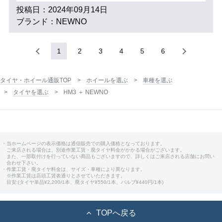
投稿日：2024年09月14日
ブランド：NEWNO
1
2
3
4
5
6
タイヤ・ホイール通販TOP
ホイールを選ぶ
車種を選ぶ
タイヤを選ぶ
HM3 ＋ NEWNO
・当ホームページの表示価格は通信販売での購入価格となっております。
ご来店される場合は、別途作業工賃・廃タイヤ料金がかかる場合がございます。
また、一部取付けを行っていない商品もございますので、詳しくはご来店される店舗にお問い
合わせ下さい。
・作業工賃・廃タイヤ料金は、サイズ・車種により異なります。
※作業工賃は店頭工賃表通りとさせていただきます。
目安:(タイヤ単品¥2,200/1本、廃タイヤ¥550/1本、バルブ¥440円/1本)
TOPへ戻る