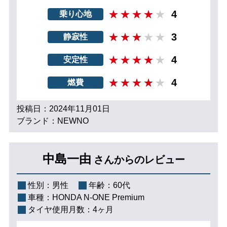
4
乗り心地
3
静寂性
4
安定性
4
燃費
投稿日：2024年11月01日
ブランド：NEWNO
中島一由
さんからのレビュー
性別：
男性
年齢：
60代
車種：
HONDA N-ONE Premium
タイヤ使用月数：
4ヶ月