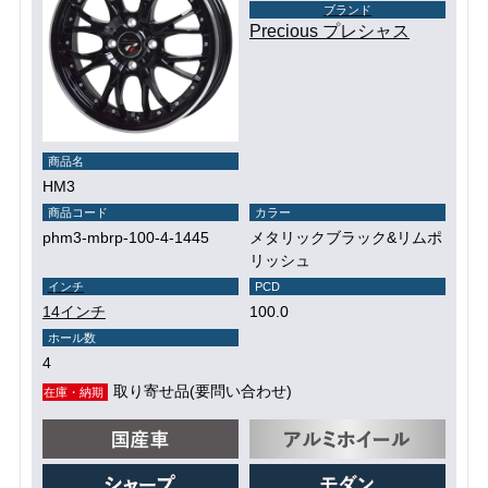
ブランド
Precious プレシャス
商品名
HM3
商品コード
カラー
phm3-mbrp-100-4-1445
メタリックブラック&リムポ
リッシュ
インチ
PCD
14インチ
100.0
ホール数
4
取り寄せ品(要問い合わせ)
在庫・納期