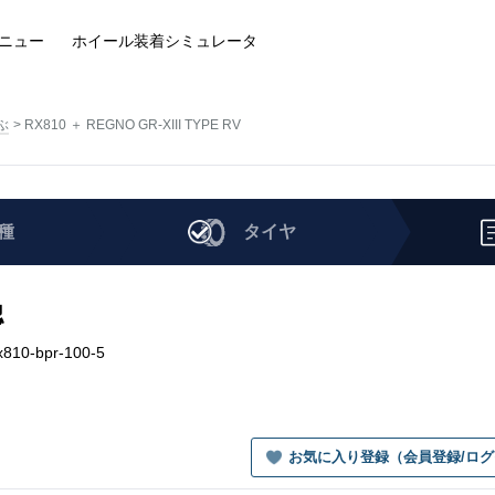
ニュー
ホイール装着
シミュレータ
ぶ
RX810 ＋ REGNO GR-XIII TYPE RV
種
タイヤ
認
x810-bpr-100-5
お気に入り登録（会員登録/ロ