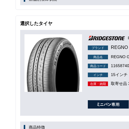
選択したタイヤ
REGNO 
ブランド
REGNO GR
商品名
1165874
商品コード
15インチ
インチ
取寄せ品 
在庫・納期
商品特徴