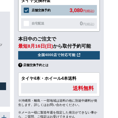
タイヤ交換料金
3,080
店舗交換予約
円(税込)
0
自宅配送
円(税込)
本日中のご注文で
ッ
最短8月16日(日)
から取付予約可能
全国4000店で対応可能
店舗交換予約とは
タイヤ4本・ホイール4本送料
送料無料
※沖縄県・離島・一部地域は送料の他に別途中継料が発
生します。詳しくはお問い合わせください。
※メーカー様に製造年週を指定した発注ができない事か
ら、ご質問、ご指定はお受けできません