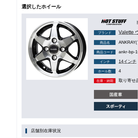
選択したホイール
Valett
ブランド
ANKRAY
商品名
ankr-bp-
商品コード
14インチ
インチ
4
ホール数
取り寄せ
在庫・納期
店舗別在庫状況