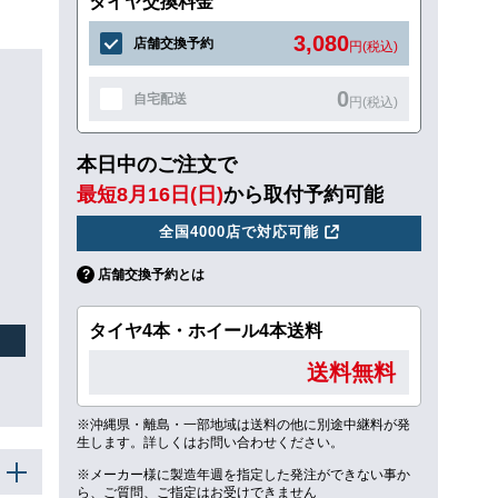
タイヤ交換料金
3,080
店舗交換予約
円(税込)
0
自宅配送
円(税込)
本日中のご注文で
最短8月16日(日)
から取付予約可能
全国4000店で対応可能
店舗交換予約とは
タイヤ4本・ホイール4本送料
送料無料
※沖縄県・離島・一部地域は送料の他に別途中継料が発
生します。詳しくはお問い合わせください。
※メーカー様に製造年週を指定した発注ができない事か
ら、ご質問、ご指定はお受けできません