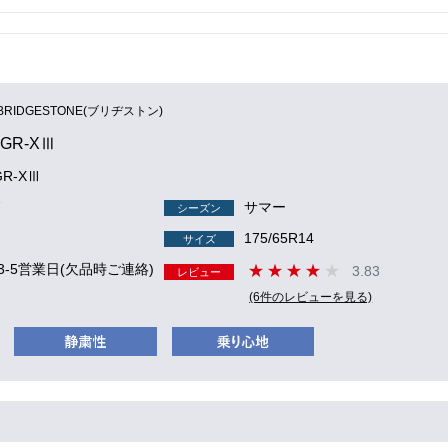
BRIDGESTONE(ブリヂストン)
 GR-XⅢ
GR-XⅢ
7
サマー
シーズン
175/65R14
サイズ
3-5営業日(欠品時ご連絡)
3.83
レビュー
(6件のレビューを見る)