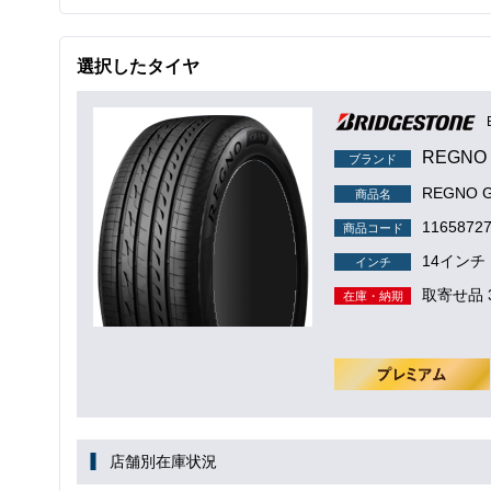
選択したタイヤ
REGNO
ブランド
REGNO 
商品名
1165872
商品コード
14インチ
インチ
取寄せ品 
在庫・納期
店舗別在庫状況