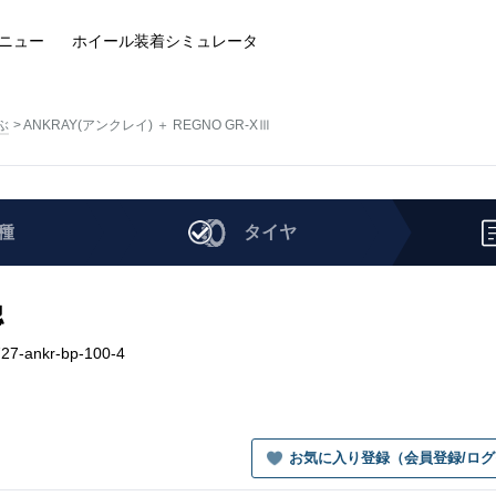
ニュー
ホイール装着
シミュレータ
ぶ
ANKRAY(アンクレイ) ＋ REGNO GR-XⅢ
種
タイヤ
認
7-ankr-bp-100-4
お気に入り登録（会員登録/ロ