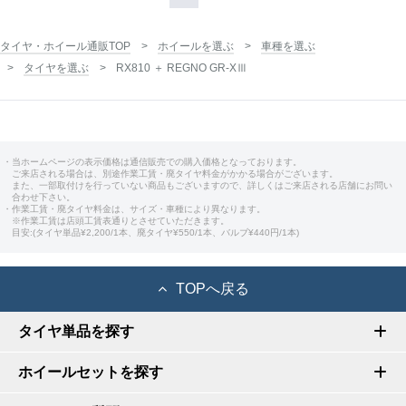
タイヤ・ホイール通販TOP
ホイールを選ぶ
車種を選ぶ
タイヤを選ぶ
RX810 ＋ REGNO GR-XⅢ
・当ホームページの表示価格は通信販売での購入価格となっております。
ご来店される場合は、別途作業工賃・廃タイヤ料金がかかる場合がございます。
また、一部取付けを行っていない商品もございますので、詳しくはご来店される店舗にお問い
合わせ下さい。
・作業工賃・廃タイヤ料金は、サイズ・車種により異なります。
※作業工賃は店頭工賃表通りとさせていただきます。
目安:(タイヤ単品¥2,200/1本、廃タイヤ¥550/1本、バルブ¥440円/1本)
TOPへ戻る
タイヤ単品を探す
ホイールセットを探す