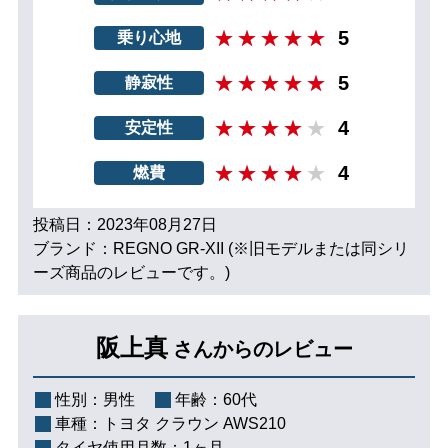
5
乗り心地
5
静寂性
4
安定性
4
燃費
投稿日：2023年08月27日
ブランド：REGNO GR-XII (※旧モデルまたは同シリ
ーズ商品のレビューです。)
阪上真
さんからのレビュー
性別：
男性
年齢：
60代
車種：
トヨタ クラウン AWS210
タイヤ使用月数：
1ヶ月