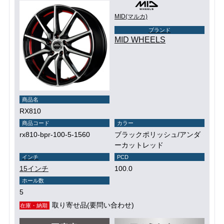
MID(マルカ)
ブランド
MID WHEELS
商品名
RX810
商品コード
カラー
rx810-bpr-100-5-1560
ブラックポリッシュ/アンダ
ーカットレッド
インチ
PCD
15インチ
100.0
ホール数
5
取り寄せ品(要問い合わせ)
在庫・納期