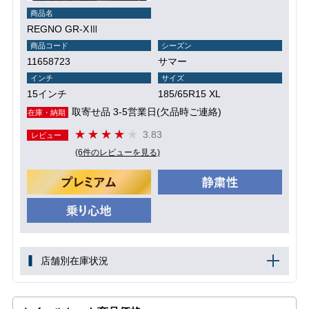
商品名
REGNO GR-XⅢ
商品コード
シーズン
11658723
サマー
インチ
サイズ
15インチ
185/65R15 XL
取寄せ品 3-5営業日(欠品時ご連絡)
在庫・納期
3.83
レビュー
(6件のレビューを見る)
店舗別在庫状況