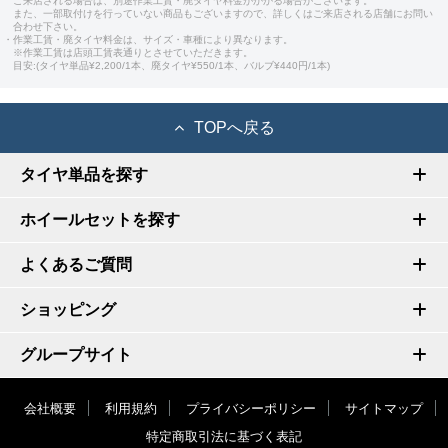
ご来店される場合は、別途作業工賃・廃タイヤ料金がかかる場合がございます。
また、一部取付けを行っていない商品もございますので、詳しくはご来店される店舗にお問い
合わせ下さい。
・作業工賃・廃タイヤ料金は、サイズ・車種により異なります。
※作業工賃は店頭工賃表通りとさせていただきます。
目安:(タイヤ単品¥2,200/1本、廃タイヤ¥550/1本、バルブ¥440円/1本)
TOPへ戻る
タイヤ単品を探す
ホイールセットを探す
よくあるご質問
ショッピング
グループサイト
会社概要
利用規約
プライバシーポリシー
サイトマップ
特定商取引法に基づく表記