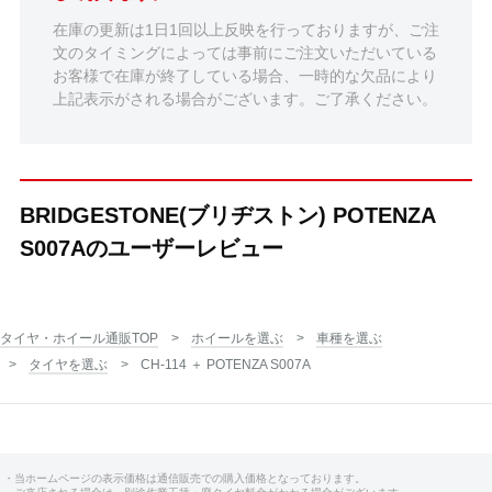
在庫の更新は1日1回以上反映を行っておりますが、ご注
文のタイミングによっては事前にご注文いただいている
お客様で在庫が終了している場合、一時的な欠品により
上記表示がされる場合がございます。ご了承ください。
BRIDGESTONE(ブリヂストン) POTENZA
S007Aのユーザーレビュー
タイヤ・ホイール通販TOP
ホイールを選ぶ
車種を選ぶ
タイヤを選ぶ
CH-114 ＋ POTENZA S007A
・当ホームページの表示価格は通信販売での購入価格となっております。