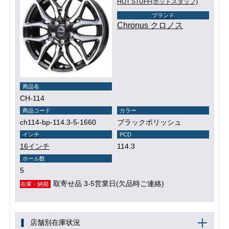
HOT STUFF(ホットスタッフ)
ブランド
Chronus クロノス
商品名
CH-114
商品コード
カラー
ch114-bp-114.3-5-1660
ブラックポリッシュ
インチ
PCD
16インチ
114.3
ホール数
5
取寄せ品 3-5営業日(欠品時ご連絡)
在庫・納期
店舗別在庫状況