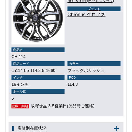
HOT STUFF(ホットスタッフ)
ブランド
Chronus クロノス
商品名
CH-114
商品コード
カラー
ch114-bp-114.3-5-1660
ブラックポリッシュ
インチ
PCD
16インチ
114.3
ホール数
5
取寄せ品 3-5営業日(欠品時ご連絡)
在庫・納期
店舗別在庫状況