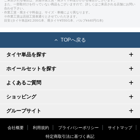
ご来店される場合は、別途作業工賃・廃タイヤ料金がかかる場合がございます。
また、一部取付けを行っていない商品もございますので、詳しくはご来店される店舗にお問い
合わせ下さい。
・作業工賃・廃タイヤ料金は、サイズ・車種により異なります。
※作業工賃は店頭工賃表通りとさせていただきます。
目安:(タイヤ単品¥2,200/1本、廃タイヤ¥550/1本、バルブ¥440円/1本)
TOPへ戻る
タイヤ単品を探す
ホイールセットを探す
よくあるご質問
ショッピング
グループサイト
会社概要
利用規約
プライバシーポリシー
サイトマップ
特定商取引法に基づく表記