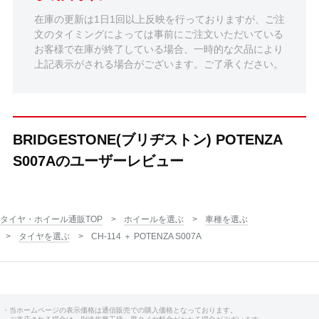
在庫の更新は1日1回以上反映を行っておりますが、ご注
文のタイミングによっては事前にご注文いただいている
お客様で在庫が終了している場合、一時的な欠品により
上記表示がされる場合がございます。ご了承ください。
BRIDGESTONE(ブリヂストン) POTENZA
S007Aのユーザーレビュー
タイヤ・ホイール通販TOP
ホイールを選ぶ
車種を選ぶ
タイヤを選ぶ
CH-114 ＋ POTENZA S007A
・当ホームページの表示価格は通信販売での購入価格となっております。