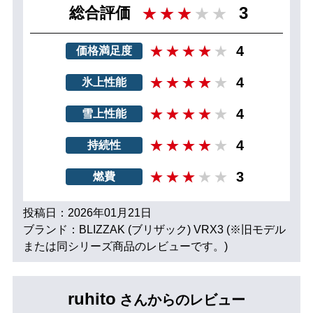
3
総合評価
4
価格満足度
4
氷上性能
4
雪上性能
4
持続性
3
燃費
投稿日：2026年01月21日
ブランド：BLIZZAK (ブリザック) VRX3 (※旧モデル
または同シリーズ商品のレビューです。)
ruhito
さんからのレビュー