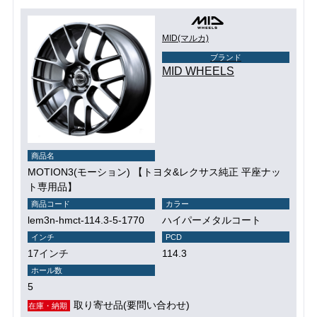
MID(マルカ)
ブランド
MID WHEELS
商品名
MOTION3(モーション) 【トヨタ&レクサス純正 平座ナッ
ト専用品】
商品コード
カラー
lem3n-hmct-114.3-5-1770
ハイパーメタルコート
インチ
PCD
17インチ
114.3
ホール数
5
取り寄せ品(要問い合わせ)
在庫・納期