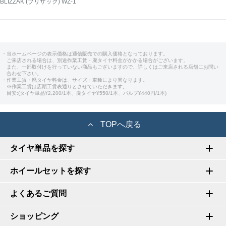
BLIZZAK (ブリザック) WZ-1
・当ホームページの表示価格は通信販売での購入価格となっております。
ご来店される場合は、別途作業工賃・廃タイヤ料金がかかる場合がございます。
また、一部取付けを行っていない商品もございますので、詳しくはご来店される店舗にお問い
合わせ下さい。
・作業工賃・廃タイヤ料金は、サイズ・車種により異なります。
※作業工賃は店頭工賃表通りとさせていただきます。
目安:(タイヤ単品¥2,200/1本、廃タイヤ¥550/1本、バルブ¥440円/1本)
TOPへ戻る
タイヤ単品を探す
ホイールセットを探す
よくあるご質問
ショッピング