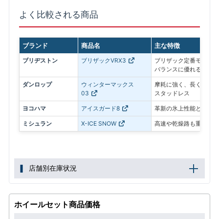
よく比較される商品
ブランド
商品名
主な特徴
ブリヂストン
ブリザックVRX3
ブリザック定番モデル。
バランスに優れる
ダンロップ
ウィンターマックス
摩耗に強く、長く使いや
03
スタッドレス
ヨコハマ
アイスガード8
革新の氷上性能と静粛性
ミシュラン
X-ICE SNOW
高速や乾燥路も重視した
店舗別在庫状況
ホイールセット商品価格