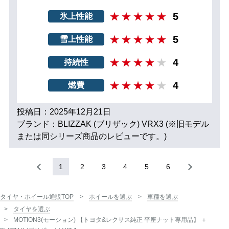
5
氷上性能
5
雪上性能
4
持続性
4
燃費
投稿日：2025年12月21日
ブランド：BLIZZAK (ブリザック) VRX3 (※旧モデル
または同シリーズ商品のレビューです。)
1
2
3
4
5
6
タイヤ・ホイール通販TOP
ホイールを選ぶ
車種を選ぶ
タイヤを選ぶ
MOTION3(モーション) 【トヨタ&レクサス純正 平座ナット専用品】 ＋