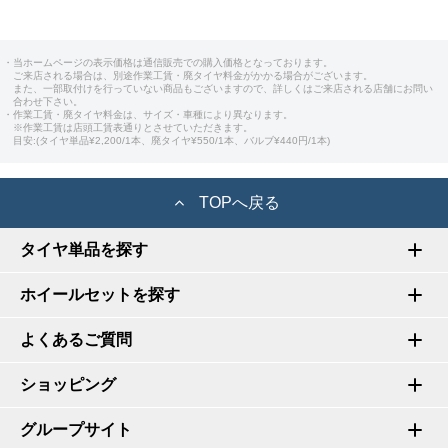
・当ホームページの表示価格は通信販売での購入価格となっております。
ご来店される場合は、別途作業工賃・廃タイヤ料金がかかる場合がございます。
また、一部取付けを行っていない商品もございますので、詳しくはご来店される店舗にお問い
合わせ下さい。
・作業工賃・廃タイヤ料金は、サイズ・車種により異なります。
※作業工賃は店頭工賃表通りとさせていただきます。
目安:(タイヤ単品¥2,200/1本、廃タイヤ¥550/1本、バルブ¥440円/1本)
TOPへ戻る
タイヤ単品を探す
ホイールセットを探す
よくあるご質問
ショッピング
グループサイト