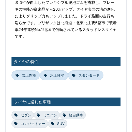
吸収性が向上したフレキシブル発泡ゴムを搭載し、ブレー
キの性能が従来品から20%アップ。タイヤ表面の溝の進化
によりグリップ力もアップしました。ドライ路面の走行も
滑らかです。ブリザックは北海道・北東北主要5都市で装着
率24年連続No.1!北国で信頼されているスタッドレスタイヤ
です。
タイヤの特性
雪上性能
氷上性能
スタンダード
タイヤに適した車種
セダン
ミニバン
軽自動車
コンパクトカー
SUV