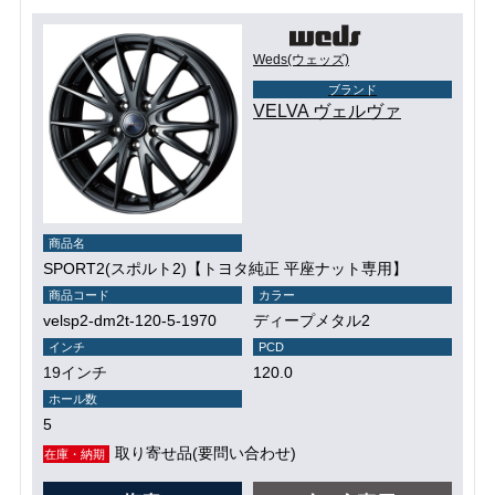
Weds(ウェッズ)
ブランド
VELVA ヴェルヴァ
商品名
SPORT2(スポルト2)【トヨタ純正 平座ナット専用】
商品コード
カラー
velsp2-dm2t-120-5-1970
ディープメタル2
インチ
PCD
19インチ
120.0
ホール数
5
取り寄せ品(要問い合わせ)
在庫・納期