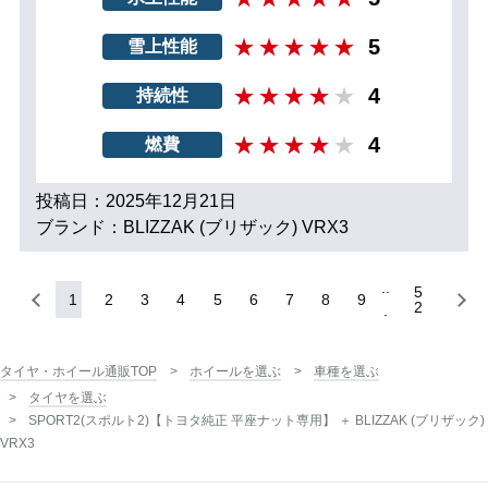
5
雪上性能
4
持続性
4
燃費
投稿日：2025年12月21日
ブランド：BLIZZAK (ブリザック) VRX3
5
1
2
3
4
5
6
7
8
9
2
タイヤ・ホイール通販TOP
ホイールを選ぶ
車種を選ぶ
タイヤを選ぶ
SPORT2(スポルト2)【トヨタ純正 平座ナット専用】 ＋ BLIZZAK (ブリザック)
VRX3