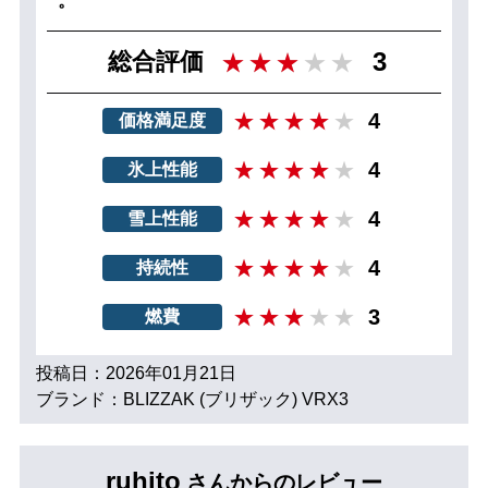
。
3
総合評価
4
価格満足度
4
氷上性能
4
雪上性能
4
持続性
3
燃費
投稿日：2026年01月21日
ブランド：BLIZZAK (ブリザック) VRX3
ruhito
さんからのレビュー