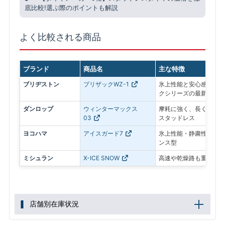
底比較!選ぶ際のポイントも解説
よく比較される商品
ブランド
商品名
主な特徴
ブリヂストン
ブリザックWZ-1
氷上性能と安心感を最優
クシリーズの最新モデル
ダンロップ
ウィンターマックス
摩耗に強く、長く使いや
03
スタッドレス
ヨコハマ
アイスガード7
氷上性能・静粛性・ロン
ンス型
ミシュラン
X-ICE SNOW
高速や乾燥路も重視した
店舗別在庫状況