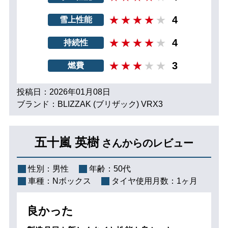
4
雪上性能
4
持続性
3
燃費
投稿日：2026年01月08日
ブランド：BLIZZAK (ブリザック) VRX3
五十嵐 英樹
さんからのレビュー
性別：
男性
年齢：
50代
車種：
Nボックス
タイヤ使用月数：
1ヶ月
良かった