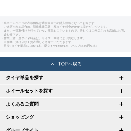
・当ホームページの表示価格は通信販売での購入価格となっております。
ご来店される場合は、別途作業工賃・廃タイヤ料金がかかる場合がございます。
また、一部取付けを行っていない商品もございますので、詳しくはご来店される店舗にお問い
合わせ下さい。
・作業工賃・廃タイヤ料金は、サイズ・車種により異なります。
※作業工賃は店頭工賃表通りとさせていただきます。
目安:(タイヤ単品¥2,200/1本、廃タイヤ¥550/1本、バルブ¥440円/1本)
TOPへ戻る
タイヤ単品を探す
ホイールセットを探す
よくあるご質問
ショッピング
グループサイト