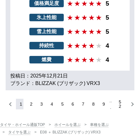
5
価格満足度
5
氷上性能
5
雪上性能
4
持続性
4
燃費
投稿日：2025年12月21日
ブランド：BLIZZAK (ブリザック) VRX3
5
1
2
3
4
5
6
7
8
9
2
タイヤ・ホイール通販TOP
ホイールを選ぶ
車種を選ぶ
タイヤを選ぶ
E08 ＋ BLIZZAK (ブリザック) VRX3