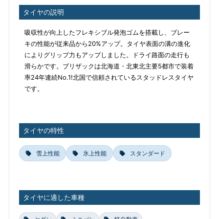
タイヤの説明
吸収性が向上したフレキシブル発泡ゴムを搭載し、ブレー
キの性能が従来品から20%アップ。タイヤ表面の溝の進化
によりグリップ力もアップしました。ドライ路面の走行も
滑らかです。ブリザックは北海道・北東北主要5都市で装着
率24年連続No.1!北国で信頼されているスタッドレスタイヤ
です。
タイヤの特性
雪上性能
氷上性能
スタンダード
タイヤに適した車種