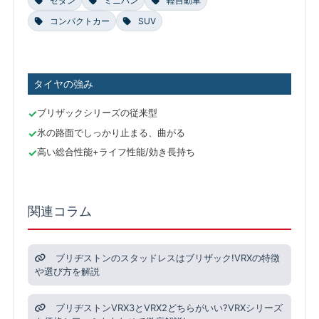
セダン
ミニバン
軽自動車
コンパクトカー
SUV
タイヤの強み
ブリザックシリーズの従来型
氷の路面でしっかり止まる、曲がる
高い総合性能+ライフ性能/効き長持ち
関連コラム
ブリヂストンのスタッドレスはブリザック!VRXの特徴
や選び方を解説
ブリヂストンVRX3とVRX2どちらがいい?VRXシリーズ