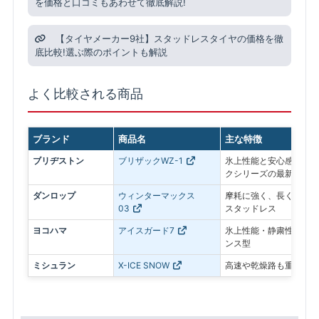
を価格と口コミもあわせて徹底解説!
【タイヤメーカー9社】スタッドレスタイヤの価格を徹
底比較!選ぶ際のポイントも解説
よく比較される商品
ブランド
商品名
主な特徴
ブリヂストン
ブリザックWZ-1
氷上性能と安心感を最優
クシリーズの最新モデル
ダンロップ
ウィンターマックス
摩耗に強く、長く使いや
03
スタッドレス
ヨコハマ
アイスガード7
氷上性能・静粛性・ロン
ンス型
ミシュラン
X-ICE SNOW
高速や乾燥路も重視した