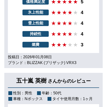
5
価格満足度
4
氷上性能
4
雪上性能
4
持続性
3
燃費
投稿日：2026年01月08日
ブランド：BLIZZAK (ブリザック) VRX3
五十嵐 英樹
さんからのレビュー
性別：
男性
年齢：
50代
車種：
Nボックス
タイヤ使用月数：
1ヶ月