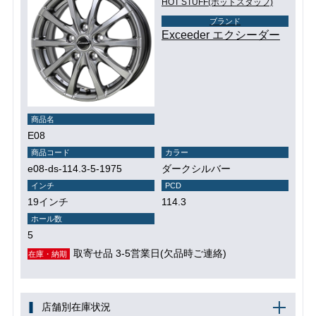
HOT STUFF(ホットスタッフ)
ブランド
Exceeder エクシーダー
商品名
E08
商品コード
カラー
e08-ds-114.3-5-1975
ダークシルバー
インチ
PCD
19インチ
114.3
ホール数
5
取寄せ品 3-5営業日(欠品時ご連絡)
在庫・納期
店舗別在庫状況