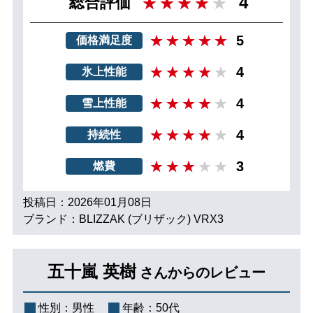
4
総合評価
5
価格満足度
4
氷上性能
4
雪上性能
4
持続性
3
燃費
投稿日：2026年01月08日
ブランド：BLIZZAK (ブリザック) VRX3
五十嵐 英樹
さんからのレビュー
性別：
男性
年齢：
50代