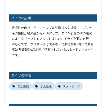
タイヤの説明
吸収性が向上したフレキシブル発泡ゴムを搭載し、ブレー
キの性能が従来品から20%アップ。タイヤ表面の溝の進化
によりグリップ力もアップしました。ドライ路面の走行も
滑らかです。ブリザックは北海道・北東北主要5都市で装着
率24年連続No.1!北国で信頼されているスタッドレスタイヤ
です。
タイヤの特性
雪上性能
氷上性能
スタンダード