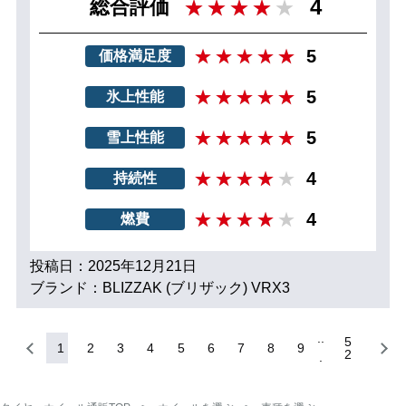
4
総合評価
5
価格満足度
5
氷上性能
5
雪上性能
4
持続性
4
燃費
投稿日：2025年12月21日
ブランド：BLIZZAK (ブリザック) VRX3
5
1
2
3
4
5
6
7
8
9
2