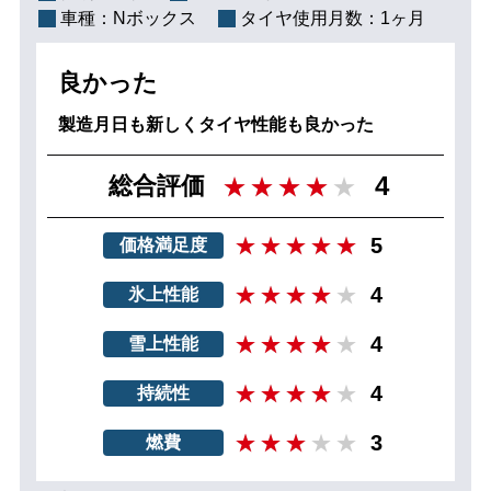
車種：
Nボックス
タイヤ使用月数：
1ヶ月
良かった
製造月日も新しくタイヤ性能も良かった
4
総合評価
5
価格満足度
4
氷上性能
4
雪上性能
4
持続性
3
燃費