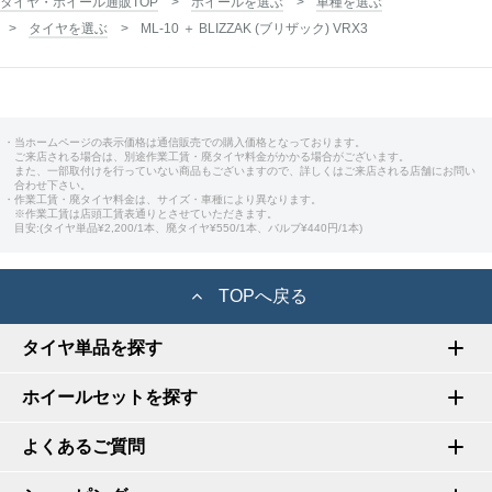
タイヤ・ホイール通販TOP
ホイールを選ぶ
車種を選ぶ
タイヤを選ぶ
ML-10 ＋ BLIZZAK (ブリザック) VRX3
・当ホームページの表示価格は通信販売での購入価格となっております。
ご来店される場合は、別途作業工賃・廃タイヤ料金がかかる場合がございます。
また、一部取付けを行っていない商品もございますので、詳しくはご来店される店舗にお問い
合わせ下さい。
・作業工賃・廃タイヤ料金は、サイズ・車種により異なります。
※作業工賃は店頭工賃表通りとさせていただきます。
目安:(タイヤ単品¥2,200/1本、廃タイヤ¥550/1本、バルブ¥440円/1本)
TOPへ戻る
タイヤ単品を探す
ホイールセットを探す
よくあるご質問