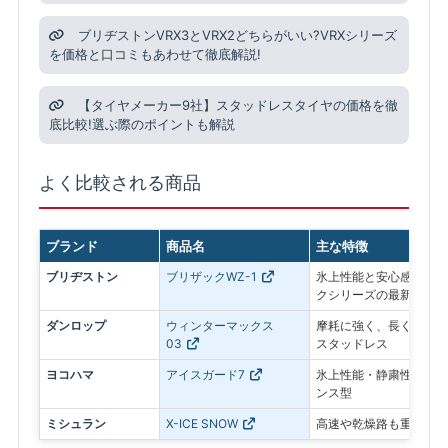
ブリヂストンVRX3とVRX2どちらがいい?VRXシリーズ
を価格と口コミもあわせて徹底解説!
【タイヤメーカー9社】スタッドレスタイヤの価格を徹
底比較!選ぶ際のポイントも解説
よく比較される商品
ブランド
商品名
主な特徴
ブリヂストン
ブリザックWZ-1
氷上性能と安心感を最優
クシリーズの最新モデル
ダンロップ
ウィンターマックス
摩耗に強く、長く使いや
03
スタッドレス
ヨコハマ
アイスガード7
氷上性能・静粛性・ロン
ンス型
ミシュラン
X-ICE SNOW
高速や乾燥路も重視した