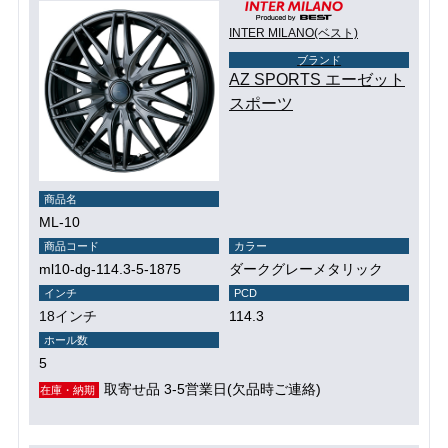
INTER MILANO(ベスト)
ブランド
AZ SPORTS エーゼット
スポーツ
商品名
ML-10
商品コード
カラー
ml10-dg-114.3-5-1875
ダークグレーメタリック
インチ
PCD
18インチ
114.3
ホール数
5
取寄せ品 3-5営業日(欠品時ご連絡)
在庫・納期