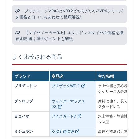
ブリヂストンVRX3とVRX2どちらがいい?VRXシリーズ
を価格と口コミもあわせて徹底解説!
【タイヤメーカー9社】スタッドレスタイヤの価格を徹
底比較!選ぶ際のポイントも解説
よく比較される商品
ブランド
商品名
主な特徴
ブリヂストン
ブリザックWZ-1
氷上性能と安心感を最優
クシリーズの最新モデル
ダンロップ
ウィンターマックス
摩耗に強く、長く使いや
03
スタッドレス
ヨコハマ
アイスガード7
氷上性能・静粛性・ロン
ンス型
ミシュラン
X-ICE SNOW
高速や乾燥路も重視した