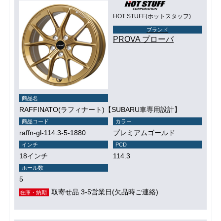
HOT STUFF(ホットスタッフ)
ブランド
PROVA プローバ
商品名
RAFFINATO(ラフィナート)【SUBARU車専用設計】
商品コード
カラー
raffn-gl-114.3-5-1880
プレミアムゴールド
インチ
PCD
18インチ
114.3
ホール数
5
取寄せ品 3-5営業日(欠品時ご連絡)
在庫・納期