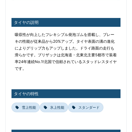
タイヤの説明
吸収性が向上したフレキシブル発泡ゴムを搭載し、ブレー
キの性能が従来品から20%アップ。タイヤ表面の溝の進化
によりグリップ力もアップしました。ドライ路面の走行も
滑らかです。ブリザックは北海道・北東北主要5都市で装着
率24年連続No.1!北国で信頼されているスタッドレスタイヤ
です。
タイヤの特性
雪上性能
氷上性能
スタンダード