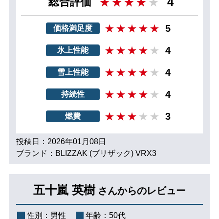
4
総合評価
5
価格満足度
4
氷上性能
4
雪上性能
4
持続性
3
燃費
投稿日：2026年01月08日
ブランド：BLIZZAK (ブリザック) VRX3
五十嵐 英樹
さんからのレビュー
性別：
男性
年齢：
50代