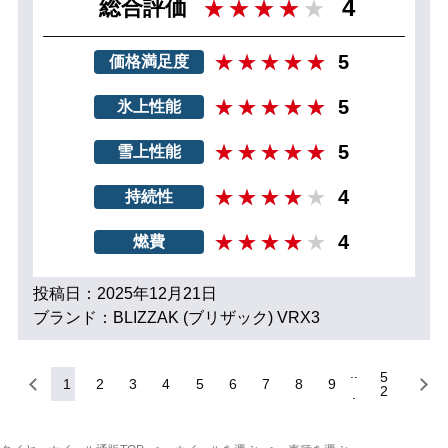
4
総合評価
5
価格満足度
5
氷上性能
5
雪上性能
4
持続性
4
燃費
投稿日：2025年12月21日
ブランド：BLIZZAK (ブリザック) VRX3
5
1
2
3
4
5
6
7
8
9
2