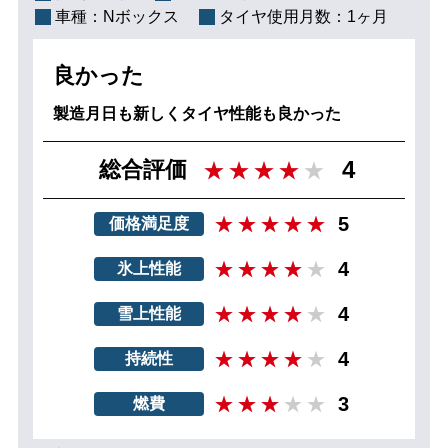
車種：
Nボックス
タイヤ使用月数：
1ヶ月
良かった
製造月日も新しくタイヤ性能も良かった
4
総合評価
5
価格満足度
4
氷上性能
4
雪上性能
4
持続性
3
燃費