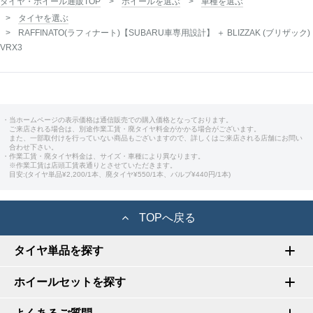
タイヤ・ホイール通販TOP
ホイールを選ぶ
車種を選ぶ
タイヤを選ぶ
RAFFINATO(ラフィナート)【SUBARU車専用設計】 ＋ BLIZZAK (ブリザック)
VRX3
・当ホームページの表示価格は通信販売での購入価格となっております。
ご来店される場合は、別途作業工賃・廃タイヤ料金がかかる場合がございます。
また、一部取付けを行っていない商品もございますので、詳しくはご来店される店舗にお問い
合わせ下さい。
・作業工賃・廃タイヤ料金は、サイズ・車種により異なります。
※作業工賃は店頭工賃表通りとさせていただきます。
目安:(タイヤ単品¥2,200/1本、廃タイヤ¥550/1本、バルブ¥440円/1本)
TOPへ戻る
タイヤ単品を探す
ホイールセットを探す