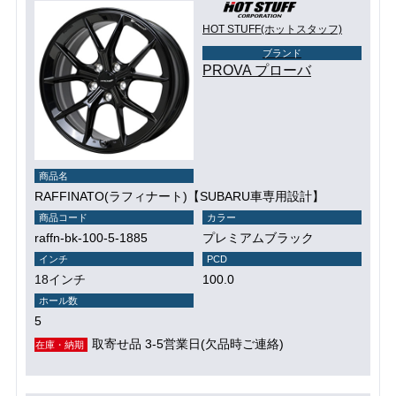
HOT STUFF(ホットスタッフ)
ブランド
PROVA プローバ
商品名
RAFFINATO(ラフィナート)【SUBARU車専用設計】
商品コード
カラー
raffn-bk-100-5-1885
プレミアムブラック
インチ
PCD
18インチ
100.0
ホール数
5
取寄せ品 3-5営業日(欠品時ご連絡)
在庫・納期