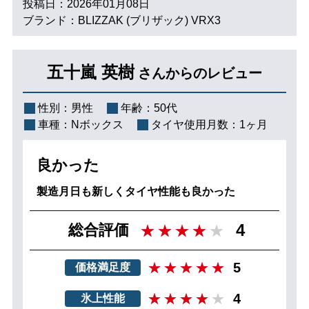
投稿日：2026年01月08日
ブランド：BLIZZAK (ブリザック) VRX3
五十嵐 英樹
さんからのレビュー
性別：
男性
年齢：
50代
車種：
Nボックス
タイヤ使用月数：
1ヶ月
良かった
製造月日も新しくタイヤ性能も良かった
4
総合評価
5
価格満足度
4
氷上性能