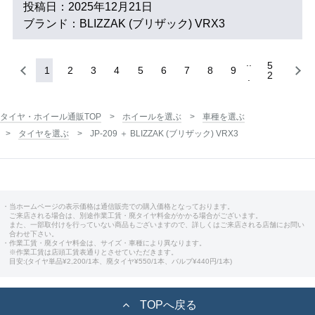
投稿日：2025年12月21日
ブランド：BLIZZAK (ブリザック) VRX3
5
1
2
3
4
5
6
7
8
9
2
タイヤ・ホイール通販TOP
ホイールを選ぶ
車種を選ぶ
タイヤを選ぶ
JP-209 ＋ BLIZZAK (ブリザック) VRX3
・当ホームページの表示価格は通信販売での購入価格となっております。
ご来店される場合は、別途作業工賃・廃タイヤ料金がかかる場合がございます。
また、一部取付けを行っていない商品もございますので、詳しくはご来店される店舗にお問い
合わせ下さい。
・作業工賃・廃タイヤ料金は、サイズ・車種により異なります。
※作業工賃は店頭工賃表通りとさせていただきます。
目安:(タイヤ単品¥2,200/1本、廃タイヤ¥550/1本、バルブ¥440円/1本)
TOPへ戻る