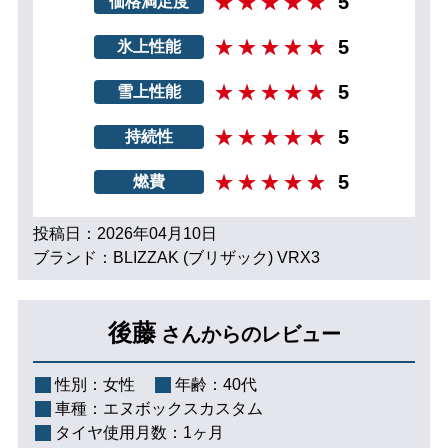
5
価格満足度
5
氷上性能
5
雪上性能
5
持続性
5
燃費
投稿日：2026年04月10日
ブランド：BLIZZAK (ブリザック) VRX3
後藤
さんからのレビュー
性別：
女性
年齢：
40代
車種：
エヌボックスカスタム
タイヤ使用月数：
1ヶ月