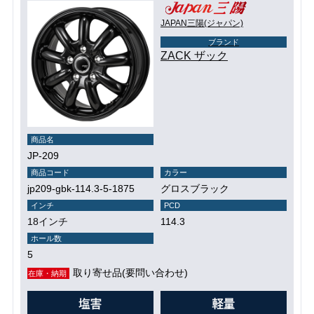
JAPAN三陽(ジャパン)
ブランド
ZACK ザック
商品名
JP-209
商品コード
カラー
jp209-gbk-114.3-5-1875
グロスブラック
インチ
PCD
18インチ
114.3
ホール数
5
取り寄せ品(要問い合わせ)
在庫・納期