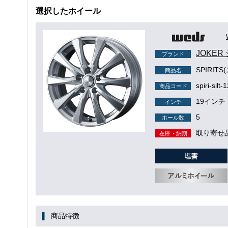
選択したホイール
JOKER
ブランド
SPIRI
商品名
spiri-silt
商品コード
19インチ
インチ
5
ホール数
取り寄せ
在庫・納期
商品特徴