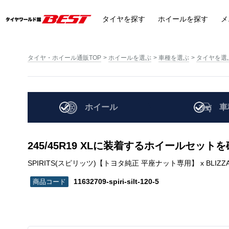
タイヤ
を探す
ホイール
を探す
メ
タイヤ・ホイール通販TOP
ホイールを選ぶ
車種を選ぶ
タイヤを選
ホイール
車
245/45R19 XLに装着するホイールセット
SPIRITS(スピリッツ)【トヨタ純正 平座ナット専用】 x BLIZZAK (ブリザック
11632709-spiri-silt-120-5