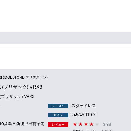
BRIDGESTONE(ブリヂストン)
K (ブリザック) VRX3
K (ブリザック) VRX3
9
スタッドレス
シーズン
245/45R19 XL
サイズ
 10営業日前後で出荷予定
3.98
レビュー