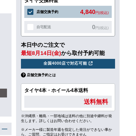
タイヤ交換料金
4,840
店舗交換予約
円(税込)
0
自宅配送
円(税込)
本日中のご注文で
最短8月14日(金)
から取付予約可能
全国4000店で対応可能
店舗交換予約とは
タイヤ4本・ホイール4本送料
送料無料
※沖縄県・離島・一部地域は送料の他に別途中継料が発
生します。詳しくはお問い合わせください。
※メーカー様に製造年週を指定した発注ができない事か
ら、ご質問、ご指定はお受けできません