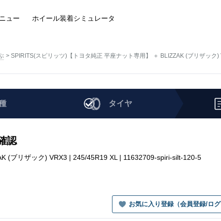
ニュー
ホイール装着
シミュレータ
ぶ
SPIRITS(スピリッツ)【トヨタ純正 平座ナット専用】 ＋ BLIZZAK (ブリザック) 
種
タイヤ
を確認
) VRX3 | 245/45R19 XL | 11632709-spiri-silt-120-5
お気に入り登録（会員登録/ロ