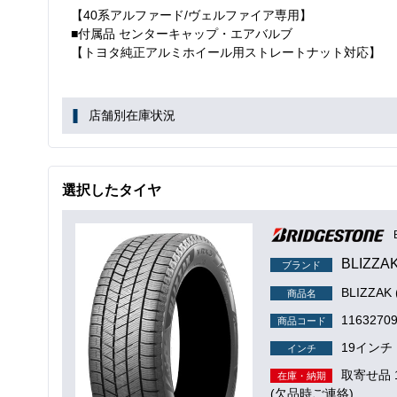
【40系アルファード/ヴェルファイア専用】
■付属品 センターキャップ・エアバルブ
【トヨタ純正アルミホイール用ストレートナット対応】
店舗別在庫状況
選択したタイヤ
BLIZZA
ブランド
BLIZZA
商品名
1163270
商品コード
19インチ
インチ
取寄せ品
在庫・納期
(欠品時ご連絡)