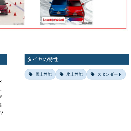
タイヤの特性
雪上性能
氷上性能
スタンダード
タ
し
ザ
連
ヤ