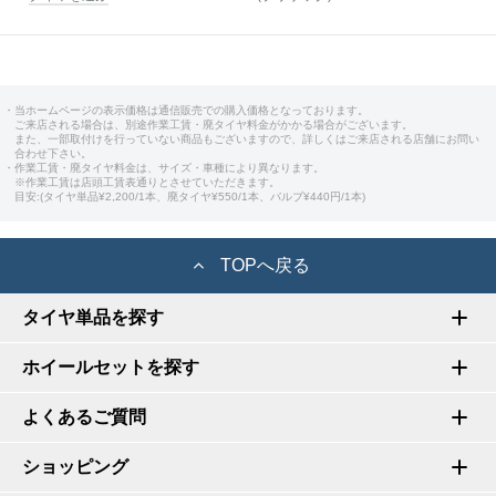
・当ホームページの表示価格は通信販売での購入価格となっております。
ご来店される場合は、別途作業工賃・廃タイヤ料金がかかる場合がございます。
また、一部取付けを行っていない商品もございますので、詳しくはご来店される店舗にお問い
合わせ下さい。
・作業工賃・廃タイヤ料金は、サイズ・車種により異なります。
※作業工賃は店頭工賃表通りとさせていただきます。
目安:(タイヤ単品¥2,200/1本、廃タイヤ¥550/1本、バルブ¥440円/1本)
TOPへ戻る
タイヤ単品を探す
ホイールセットを探す
よくあるご質問
ショッピング