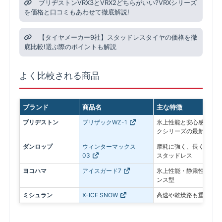
ブリヂストンVRX3とVRX2どちらがいい?VRXシリーズ
を価格と口コミもあわせて徹底解説!
【タイヤメーカー9社】スタッドレスタイヤの価格を徹
底比較!選ぶ際のポイントも解説
よく比較される商品
ブランド
商品名
主な特徴
ブリヂストン
ブリザックWZ-1
氷上性能と安心感を最優
クシリーズの最新モデル
ダンロップ
ウィンターマックス
摩耗に強く、長く使いや
03
スタッドレス
ヨコハマ
アイスガード7
氷上性能・静粛性・ロン
ンス型
ミシュラン
X-ICE SNOW
高速や乾燥路も重視した