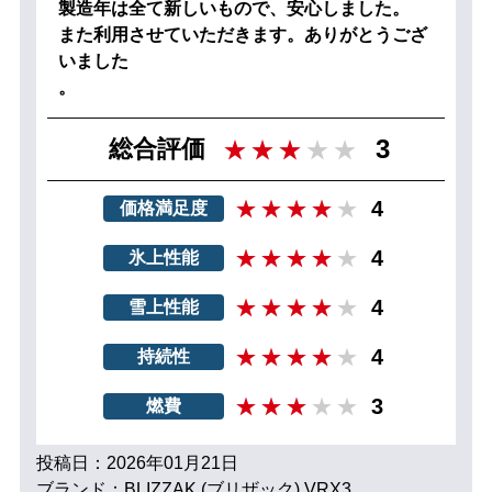
製造年は全て新しいもので、安心しました。
また利用させていただきます。ありがとうござ
いました
。
3
総合評価
4
価格満足度
4
氷上性能
4
雪上性能
4
持続性
3
燃費
投稿日：2026年01月21日
ブランド：BLIZZAK (ブリザック) VRX3