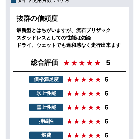
タイヤ使用月数：
4ヶ月
抜群の信頼度
最新型とはちがいますが、流石ブリザック
スタッドレスとしての性能は勿論
ドライ、ウェットでも違和感なく走行出来ます
5
総合評価
5
価格満足度
5
氷上性能
5
雪上性能
5
持続性
5
燃費