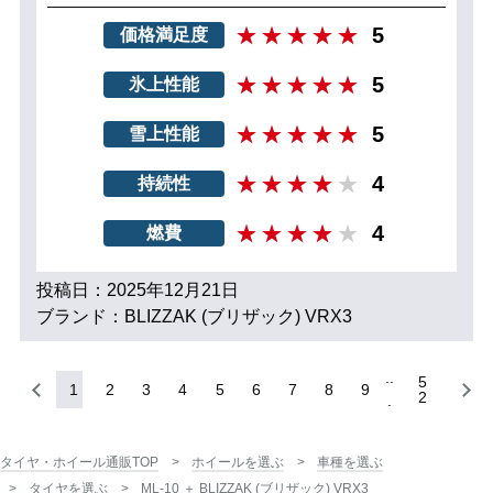
5
価格満足度
5
氷上性能
5
雪上性能
4
持続性
4
燃費
投稿日：2025年12月21日
ブランド：BLIZZAK (ブリザック) VRX3
5
1
2
3
4
5
6
7
8
9
2
タイヤ・ホイール通販TOP
ホイールを選ぶ
車種を選ぶ
タイヤを選ぶ
ML-10 ＋ BLIZZAK (ブリザック) VRX3