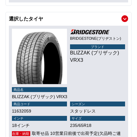
選択したタイヤ
BRIDGESTONE(ブリヂストン)
ブランド
BLIZZAK (ブリザック)
VRX3
商品名
BLIZZAK (ブリザック) VRX3
商品コード
シーズン
11632059
スタッドレス
インチ
サイズ
18インチ
235/65R18
取寄せ品 10営業日前後で出荷予定(欠品時ご連
在庫・納期