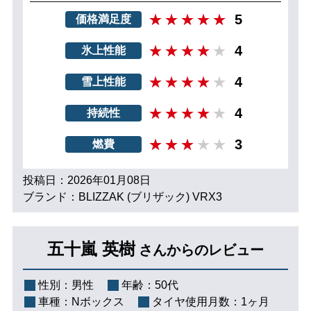
5
価格満足度
4
氷上性能
4
雪上性能
4
持続性
3
燃費
投稿日：2026年01月08日
ブランド：BLIZZAK (ブリザック) VRX3
五十嵐 英樹
さんからのレビュー
性別：
男性
年齢：
50代
車種：
Nボックス
タイヤ使用月数：
1ヶ月