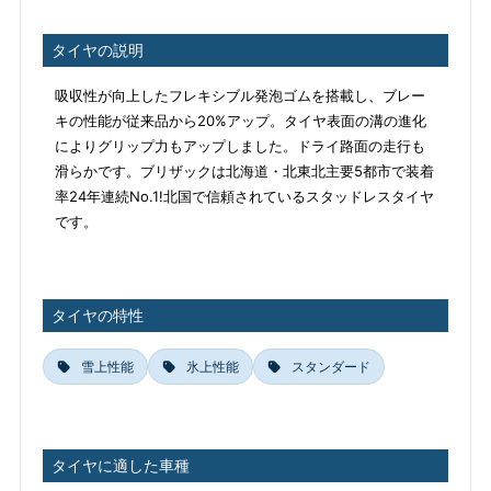
タイヤの説明
吸収性が向上したフレキシブル発泡ゴムを搭載し、ブレー
キの性能が従来品から20%アップ。タイヤ表面の溝の進化
によりグリップ力もアップしました。ドライ路面の走行も
滑らかです。ブリザックは北海道・北東北主要5都市で装着
率24年連続No.1!北国で信頼されているスタッドレスタイヤ
です。
タイヤの特性
雪上性能
氷上性能
スタンダード
タイヤに適した車種