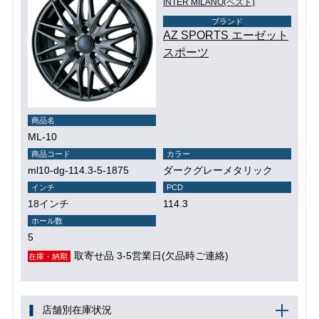
INTER MILANO(ベスト)
ブランド
AZ SPORTS エーゼット
スポーツ
商品名
ML-10
商品コード
カラー
ml10-dg-114.3-5-1875
ダークグレーメタリック
インチ
PCD
18インチ
114.3
ホール数
5
取寄せ品 3-5営業日(欠品時ご連絡)
在庫・納期
店舗別在庫状況