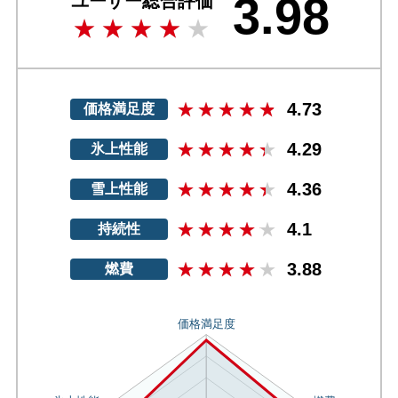
3.98
ユーザー総合評価
4.73
価格満足度
4.29
氷上性能
4.36
雪上性能
4.1
持続性
3.88
燃費