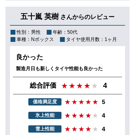
五十嵐 英樹
さんからのレビュー
性別：
男性
年齢：
50代
車種：
Nボックス
タイヤ使用月数：
1ヶ月
良かった
製造月日も新しくタイヤ性能も良かった
4
総合評価
5
価格満足度
4
氷上性能
4
雪上性能