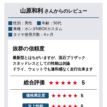
山原和利
さんからのレビュー
性別：
男性
年齢：
50代
車種：
ホンダNBOXカスタム
タイヤ使用月数：
4ヶ月
抜群の信頼度
最新型とはちがいますが、流石ブリザック
スタッドレスとしての性能は勿論
ドライ、ウェットでも違和感なく走行出来ます
5
総合評価
5
価格満足度
5
氷上性能