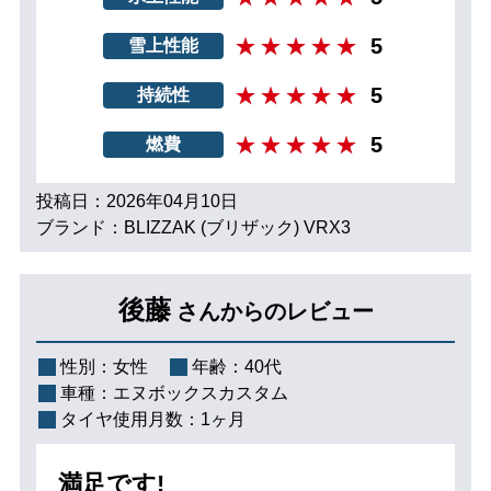
5
雪上性能
5
持続性
5
燃費
投稿日：2026年04月10日
ブランド：BLIZZAK (ブリザック) VRX3
後藤
さんからのレビュー
性別：
女性
年齢：
40代
車種：
エヌボックスカスタム
タイヤ使用月数：
1ヶ月
満足です!