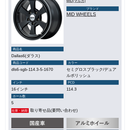
MID(マルカ)
ブランド
MID WHEELS
商品名
Dallas6(ダラス)
商品コード
カラー
dls6-sgb-114.3-5-1670
セミグロスブラック/デュア
ルポリッシュ
インチ
PCD
16インチ
114.3
ホール数
5
取り寄せ品(要問い合わせ)
在庫・納期