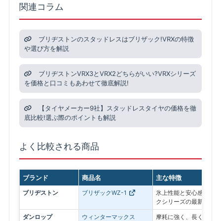
関連コラム
ブリヂストンのスタッドレスはブリザック!VRXの特徴
や選び方を解説
ブリヂストンVRX3とVRX2どちらがいい?VRXシリーズ
を価格と口コミもあわせて徹底解説!
【タイヤメーカー9社】スタッドレスタイヤの価格を徹
底比較!選ぶ際のポイントも解説
よく比較される商品
ブランド
商品名
主な特徴
ブリヂストン
ブリザックWZ-1
氷上性能と安心感を最優
クシリーズの最新モデル
ダンロップ
ウィンターマックス
摩耗に強く、長く使いや