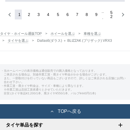
5
1
2
3
4
5
6
7
8
9
2
タイヤ・ホイール通販TOP
ホイールを選ぶ
車種を選ぶ
タイヤを選ぶ
Dallas6(ダラス) ＋ BLIZZAK (ブリザック) VRX3
・当ホームページの表示価格は通信販売での購入価格となっております。
ご来店される場合は、別途作業工賃・廃タイヤ料金がかかる場合がございます。
また、一部取付けを行っていない商品もございますので、詳しくはご来店される店舗にお問い
合わせ下さい。
・作業工賃・廃タイヤ料金は、サイズ・車種により異なります。
※作業工賃は店頭工賃表通りとさせていただきます。
目安:(タイヤ単品¥2,200/1本、廃タイヤ¥550/1本、バルブ¥440円/1本)
TOPへ戻る
タイヤ単品を探す