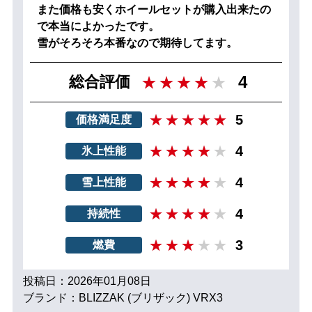
また価格も安くホイールセットが購入出来たの
で本当によかったです。
雪がそろそろ本番なので期待してます。
4
総合評価
5
価格満足度
4
氷上性能
4
雪上性能
4
持続性
3
燃費
投稿日：2026年01月08日
ブランド：BLIZZAK (ブリザック) VRX3