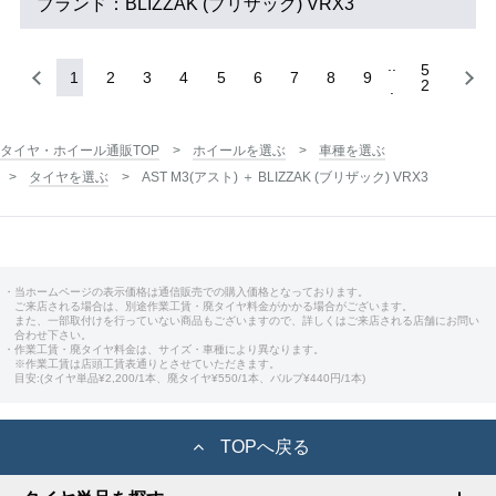
ブランド：BLIZZAK (ブリザック) VRX3
5
1
2
3
4
5
6
7
8
9
2
タイヤ・ホイール通販TOP
ホイールを選ぶ
車種を選ぶ
タイヤを選ぶ
AST M3(アスト) ＋ BLIZZAK (ブリザック) VRX3
・当ホームページの表示価格は通信販売での購入価格となっております。
ご来店される場合は、別途作業工賃・廃タイヤ料金がかかる場合がございます。
また、一部取付けを行っていない商品もございますので、詳しくはご来店される店舗にお問い
合わせ下さい。
・作業工賃・廃タイヤ料金は、サイズ・車種により異なります。
※作業工賃は店頭工賃表通りとさせていただきます。
目安:(タイヤ単品¥2,200/1本、廃タイヤ¥550/1本、バルブ¥440円/1本)
TOPへ戻る