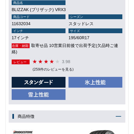
商品名
BLIZZAK (ブリザック) VRX3
商品コード
シーズン
11632034
スタッドレス
インチ
サイズ
17インチ
195/60R17
取寄せ品 10営業日前後で出荷予定(欠品時ご連
在庫・納期
絡)
3.98
レビュー
(259件のレビューを見る)
商品特徴