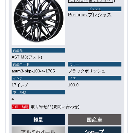
HOT STUFF(ホットスタッフ)
ブランド
Precious プレシャス
商品名
AST M3(アスト)
商品コード
カラー
astm3-bkp-100-4-1765
ブラックポリッシュ
インチ
PCD
17インチ
100.0
ホール数
4
取り寄せ品(要問い合わせ)
在庫・納期