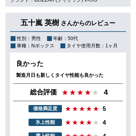
五十嵐 英樹
さんからのレビュー
性別：
男性
年齢：
50代
車種：
Nボックス
タイヤ使用月数：
1ヶ月
良かった
製造月日も新しくタイヤ性能も良かった
4
総合評価
5
価格満足度
4
氷上性能
4
雪上性能