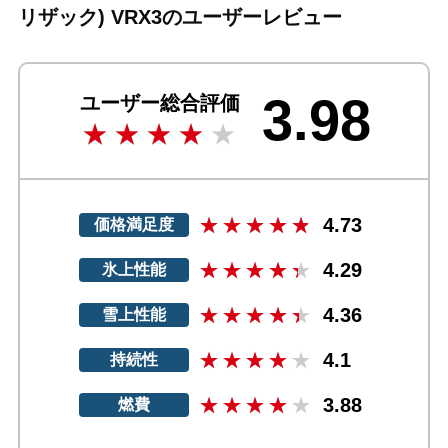
リザック) VRX3のユーザーレビュー
3.98
ユーザー総合評価
4.73
価格満足度
4.29
氷上性能
4.36
雪上性能
4.1
持続性
3.88
燃費