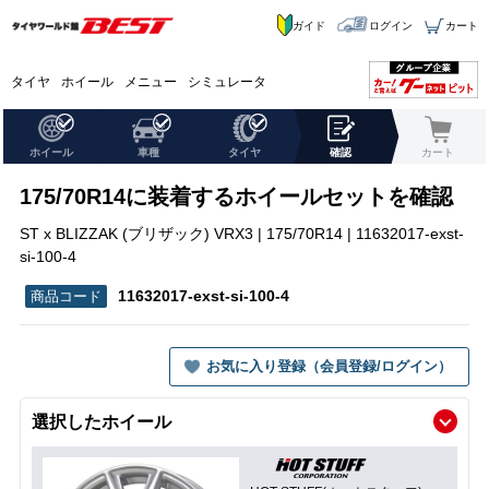
ガイド
ログイン
カート
タイヤ
ホイール
メニュー
シミュレータ
ホイール
車種
タイヤ
確認
カート
175/70R14に装着するホイールセットを確認
ST x BLIZZAK (ブリザック) VRX3 | 175/70R14 | 11632017-exst-
si-100-4
11632017-exst-si-100-4
お気に入り登録（会員登録/ログイン）
選択したホイール