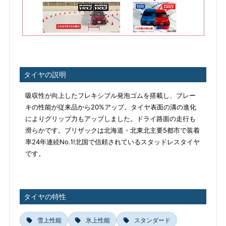
タイヤの説明
吸収性が向上したフレキシブル発泡ゴムを搭載し、ブレー
キの性能が従来品から20%アップ。タイヤ表面の溝の進化
によりグリップ力もアップしました。ドライ路面の走行も
滑らかです。ブリザックは北海道・北東北主要5都市で装着
率24年連続No.1!北国で信頼されているスタッドレスタイヤ
です。
タイヤの特性
雪上性能
氷上性能
スタンダード