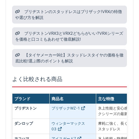
ブリヂストンのスタッドレスはブリザック!VRXの特徴
や選び方を解説
ブリヂストンVRX3とVRX2どちらがいい?VRXシリーズ
を価格と口コミもあわせて徹底解説!
【タイヤメーカー9社】スタッドレスタイヤの価格を徹
底比較!選ぶ際のポイントも解説
よく比較される商品
ブランド
商品名
主な特徴
ブリヂストン
ブリザックWZ-1
氷上性能と安心感を最優
クシリーズの最新モデル
ダンロップ
ウィンターマックス
摩耗に強く、長く使いや
03
スタッドレス
ヨコハマ
アイスガード7
氷上性能・静粛性・ロン