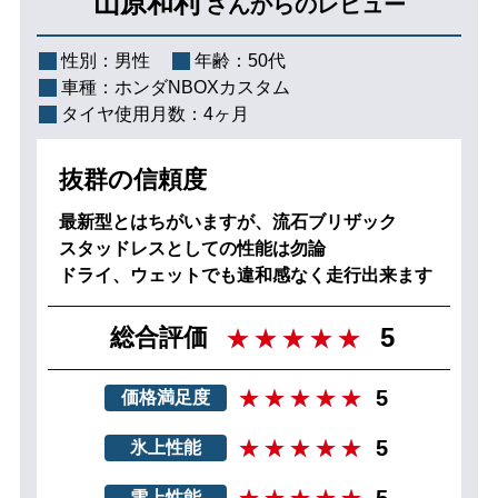
山原和利
さんからのレビュー
性別：
男性
年齢：
50代
車種：
ホンダNBOXカスタム
タイヤ使用月数：
4ヶ月
抜群の信頼度
最新型とはちがいますが、流石ブリザック
スタッドレスとしての性能は勿論
ドライ、ウェットでも違和感なく走行出来ます
5
総合評価
5
価格満足度
5
氷上性能
5
雪上性能