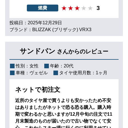
3
燃費
投稿日：2025年12月29日
ブランド：BLIZZAK (ブリザック) VRX3
サンドパン
さんからのレビュー
性別：
女性
年齢：
20代
車種：
ヴェゼル
タイヤ使用月数：
1ヶ月
ネットで初注文
近所のタイヤ屋で買うよりも安かったため不安
はありましたがネットで恐る恐る購入。購入時
期で変わるかと思いますが12月中旬の注文で11
月末製造のものが届いたので古い物でなくて安
心。これからスキー場に行くのに利用させてい