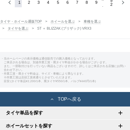
5
1
2
3
4
5
6
7
8
9
2
タイヤ・ホイール通販TOP
ホイールを選ぶ
車種を選ぶ
タイヤを選ぶ
ST ＋ BLIZZAK (ブリザック) VRX3
・当ホームページの表示価格は通信販売での購入価格となっております。
ご来店される場合は、別途作業工賃・廃タイヤ料金がかかる場合がございます。
また、一部取付けを行っていない商品もございますので、詳しくはご来店される店舗にお問い
合わせ下さい。
・作業工賃・廃タイヤ料金は、サイズ・車種により異なります。
※作業工賃は店頭工賃表通りとさせていただきます。
目安:(タイヤ単品¥2,200/1本、廃タイヤ¥550/1本、バルブ¥440円/1本)
TOPへ戻る
タイヤ単品を探す
ホイールセットを探す