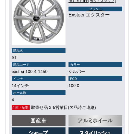
HOT STUFF(ホットスタッフ)
ブランド
Exsteer エクスター
商品名
ST
商品コード
カラー
exst-si-100-4-1450
シルバー
インチ
PCD
14インチ
100.0
ホール数
4
取寄せ品 3-5営業日(欠品時ご連絡)
在庫・納期