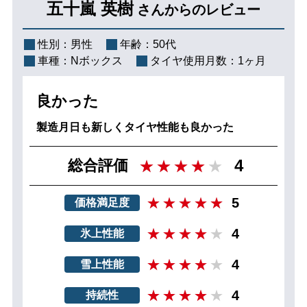
五十嵐 英樹
さんからのレビュー
性別：
男性
年齢：
50代
車種：
Nボックス
タイヤ使用月数：
1ヶ月
良かった
製造月日も新しくタイヤ性能も良かった
4
総合評価
5
価格満足度
4
氷上性能
4
雪上性能
4
持続性