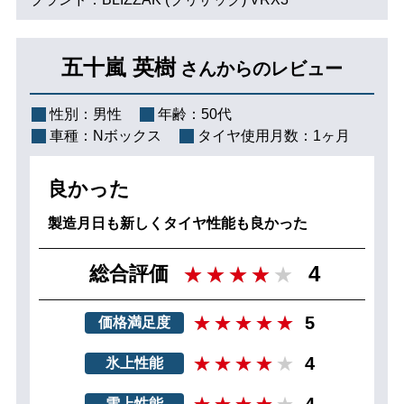
五十嵐 英樹
さんからのレビュー
性別：
男性
年齢：
50代
車種：
Nボックス
タイヤ使用月数：
1ヶ月
良かった
製造月日も新しくタイヤ性能も良かった
4
総合評価
5
価格満足度
4
氷上性能
4
雪上性能