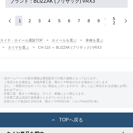
ブランド：BLIZZAK (ブリザック) VRX3
5
1
2
3
4
5
6
7
8
9
2
タイヤ・ホイール通販TOP
ホイールを選ぶ
車種を選ぶ
タイヤを選ぶ
CH-110 ＋ BLIZZAK (ブリザック) VRX3
・当ホームページの表示価格は通信販売での購入価格となっております。
ご来店される場合は、別途作業工賃・廃タイヤ料金がかかる場合がございます。
また、一部取付けを行っていない商品もございますので、詳しくはご来店される店舗にお問い
合わせ下さい。
・作業工賃・廃タイヤ料金は、サイズ・車種により異なります。
※作業工賃は店頭工賃表通りとさせていただきます。
目安:(タイヤ単品¥2,200/1本、廃タイヤ¥550/1本、バルブ¥440円/1本)
TOPへ戻る