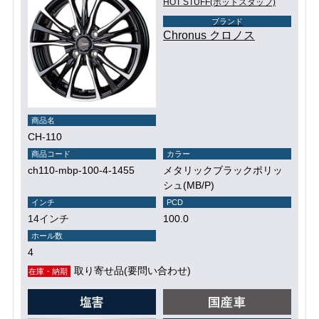
HOT STUFF(ホットスタッフ)
ブランド
Chronus クロノス
商品名
CH-110
商品コード
カラー
ch110-mbp-100-4-1455
メタリックブラックポリッ
シュ(MB/P)
インチ
PCD
14インチ
100.0
ホール数
4
取り寄せ品(要問い合わせ)
在庫・納期