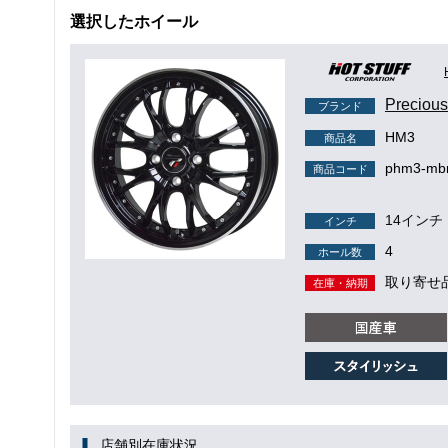
選択したホイール
Precio
ブランド
HM3
商品名
phm3-mbr
商品コード
14インチ
インチ
4
ホール数
取り寄せ
在庫・納期
店舗別在庫状況