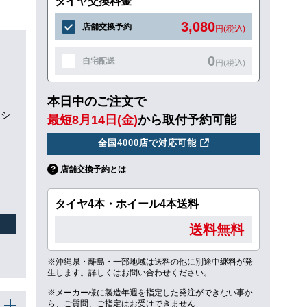
タイヤ交換料金
3,080
店舗交換予約
円(税込)
0
自宅配送
円(税込)
本日中のご注文で
ッシ
最短8月14日(金)
から取付予約可能
全国4000店で対応可能
店舗交換予約とは
タイヤ4本・ホイール4本送料
送料無料
※沖縄県・離島・一部地域は送料の他に別途中継料が発
生します。詳しくはお問い合わせください。
※メーカー様に製造年週を指定した発注ができない事か
ら、ご質問、ご指定はお受けできません