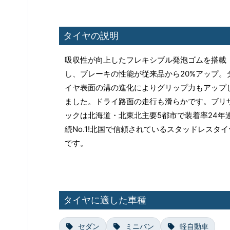
タイヤの説明
吸収性が向上したフレキシブル発泡ゴムを搭載
し、ブレーキの性能が従来品から20%アップ。
イヤ表面の溝の進化によりグリップ力もアップ
ました。ドライ路面の走行も滑らかです。ブリ
ックは北海道・北東北主要5都市で装着率24年
続No.1!北国で信頼されているスタッドレスタイ
です。
タイヤに適した車種
セダン
ミニバン
軽自動車