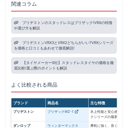
関連コラム
ブリヂストンのスタッドレスはブリザック!VRXの特徴
や選び方を解説
ブリヂストンVRX3とVRX2どちらがいい?VRXシリーズ
を価格と口コミもあわせて徹底解説!
【タイヤメーカー9社】スタッドレスタイヤの価格を徹
底比較!選ぶ際のポイントも解説
よく比較される商品
ブランド
商品名
主な特徴
ブリヂストン
ブリザックWZ-1
氷上性能と安心感を最優
クシリーズの最新モデル
ダンロップ
ウィンターマックス
摩耗に強く、長く使いや