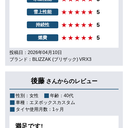
5
雪上性能
5
持続性
5
燃費
投稿日：2026年04月10日
ブランド：BLIZZAK (ブリザック) VRX3
後藤
さんからのレビュー
性別：
女性
年齢：
40代
車種：
エヌボックスカスタム
タイヤ使用月数：
1ヶ月
満足です!