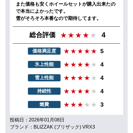
また価格も安くホイールセットが購入出来たの
で本当によかったです。
雪がそろそろ本番なので期待してます。
4
総合評価
5
価格満足度
4
氷上性能
4
雪上性能
4
持続性
3
燃費
投稿日：2026年01月08日
ブランド：BLIZZAK (ブリザック) VRX3