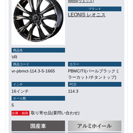
Weds(ウェッズ)
ブランド
LEONIS レオニス
商品名
VR
商品コード
カラー
vr-pbmct-114.3-5-1665
PBMC/TI(パールブラックミ
ラーカット/チタントップ)
インチ
PCD
16インチ
114.3
ホール数
5
取り寄せ品(要問い合わせ)
在庫・納期