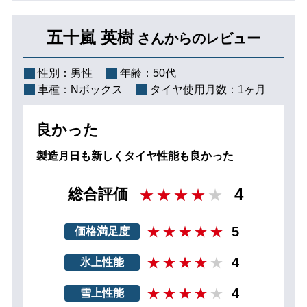
五十嵐 英樹
さんからのレビュー
性別：
男性
年齢：
50代
車種：
Nボックス
タイヤ使用月数：
1ヶ月
良かった
製造月日も新しくタイヤ性能も良かった
4
総合評価
5
価格満足度
4
氷上性能
4
雪上性能