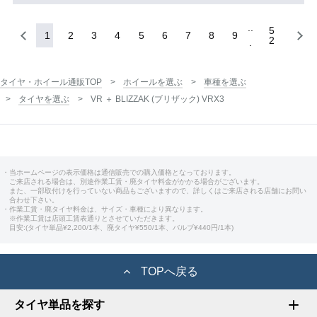
5
1
2
3
4
5
6
7
8
9
2
タイヤ・ホイール通販TOP
ホイールを選ぶ
車種を選ぶ
タイヤを選ぶ
VR ＋ BLIZZAK (ブリザック) VRX3
・当ホームページの表示価格は通信販売での購入価格となっております。
ご来店される場合は、別途作業工賃・廃タイヤ料金がかかる場合がございます。
また、一部取付けを行っていない商品もございますので、詳しくはご来店される店舗にお問い
合わせ下さい。
・作業工賃・廃タイヤ料金は、サイズ・車種により異なります。
※作業工賃は店頭工賃表通りとさせていただきます。
目安:(タイヤ単品¥2,200/1本、廃タイヤ¥550/1本、バルブ¥440円/1本)
TOPへ戻る
タイヤ単品を探す