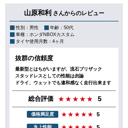
山原和利
さんからのレビュー
性別：
男性
年齢：
50代
車種：
ホンダNBOXカスタム
タイヤ使用月数：
4ヶ月
抜群の信頼度
最新型とはちがいますが、流石ブリザック
スタッドレスとしての性能は勿論
ドライ、ウェットでも違和感なく走行出来ます
5
総合評価
5
価格満足度
5
氷上性能