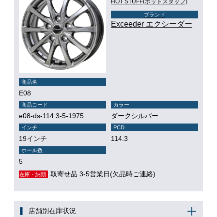
HOT STUFF(ホットスタッフ)
ブランド
Exceeder エクシーダー
商品名
E08
商品コード
カラー
e08-ds-114.3-5-1975
ダークシルバー
インチ
PCD
19インチ
114.3
ホール数
5
取寄せ品 3-5営業日(欠品時ご連絡)
在庫・納期
店舗別在庫状況