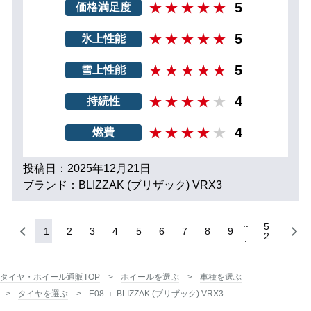
5
価格満足度
5
氷上性能
5
雪上性能
4
持続性
4
燃費
投稿日：2025年12月21日
ブランド：BLIZZAK (ブリザック) VRX3
5
1
2
3
4
5
6
7
8
9
2
タイヤ・ホイール通販TOP
ホイールを選ぶ
車種を選ぶ
タイヤを選ぶ
E08 ＋ BLIZZAK (ブリザック) VRX3