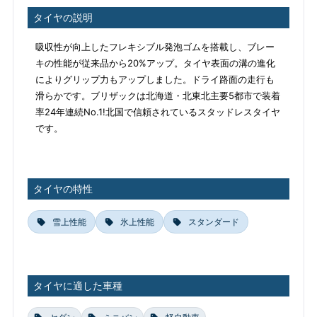
タイヤの説明
吸収性が向上したフレキシブル発泡ゴムを搭載し、ブレー
キの性能が従来品から20%アップ。タイヤ表面の溝の進化
によりグリップ力もアップしました。ドライ路面の走行も
滑らかです。ブリザックは北海道・北東北主要5都市で装着
率24年連続No.1!北国で信頼されているスタッドレスタイヤ
です。
タイヤの特性
雪上性能
氷上性能
スタンダード
タイヤに適した車種