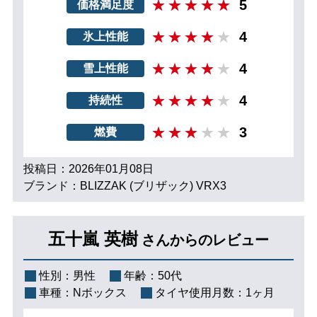
5
価格満足度
4
氷上性能
4
雪上性能
4
持続性
3
燃費
投稿日：2026年01月08日
ブランド：BLIZZAK (ブリザック) VRX3
五十嵐 英樹
さんからのレビュー
性別：
男性
年齢：
50代
車種：
Nボックス
タイヤ使用月数：
1ヶ月