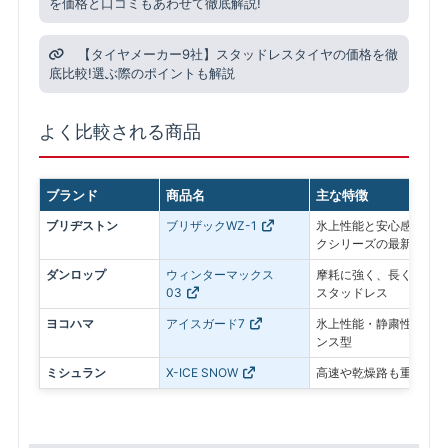
を価格と口コミもあわせて徹底解説!
【タイヤメーカー9社】スタッドレスタイヤの価格を徹
底比較!選ぶ際のポイントも解説
よく比較される商品
ブランド
商品名
主な特徴
ブリヂストン
ブリザックWZ-1
氷上性能と安心感を最優
クシリーズの最新モデル
ダンロップ
ウィンターマックス
摩耗に強く、長く使いや
03
スタッドレス
ヨコハマ
アイスガード7
氷上性能・静粛性・ロン
ンス型
ミシュラン
X-ICE SNOW
高速や乾燥路も重視した