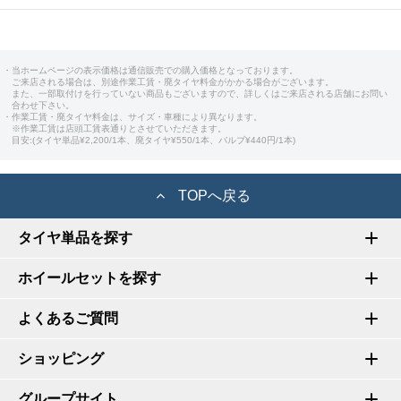
・当ホームページの表示価格は通信販売での購入価格となっております。
ご来店される場合は、別途作業工賃・廃タイヤ料金がかかる場合がございます。
また、一部取付けを行っていない商品もございますので、詳しくはご来店される店舗にお問い
合わせ下さい。
・作業工賃・廃タイヤ料金は、サイズ・車種により異なります。
※作業工賃は店頭工賃表通りとさせていただきます。
目安:(タイヤ単品¥2,200/1本、廃タイヤ¥550/1本、バルブ¥440円/1本)
TOPへ戻る
タイヤ単品を探す
ホイールセットを探す
よくあるご質問
ショッピング
グループサイト