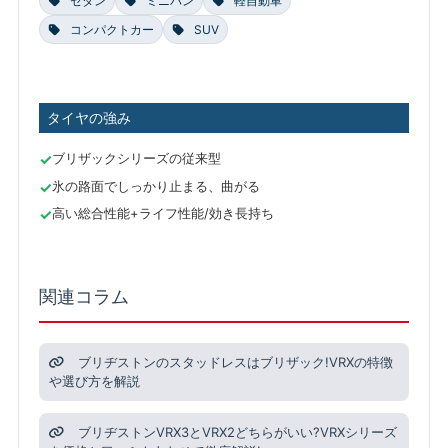
セダン
ミニバン
軽自動車
コンパクトカー
SUV
タイヤの強み
ブリザックシリーズの従来型
氷の路面でしっかり止まる、曲がる
高い総合性能+ライフ性能/効き長持ち
関連コラム
ブリヂストンのスタッドレスはブリザック!VRXの特徴
や選び方を解説
ブリヂストンVRX3とVRX2どちらがいい?VRXシリーズ