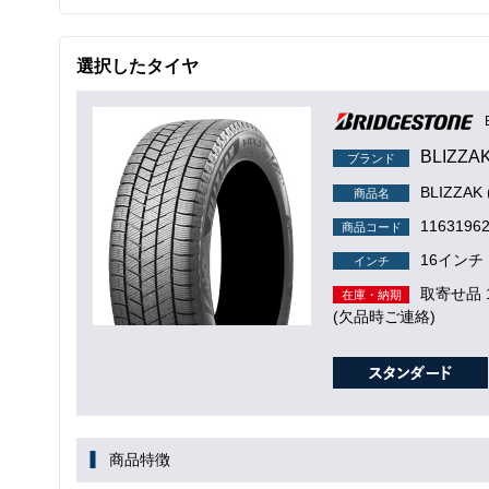
選択したタイヤ
BLIZZA
ブランド
BLIZZA
商品名
1163196
商品コード
16インチ
インチ
取寄せ品
在庫・納期
(欠品時ご連絡)
商品特徴