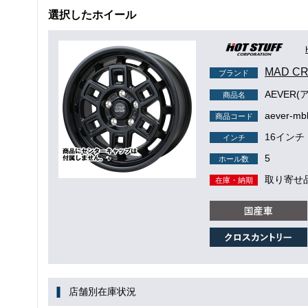
選択したホイール
MAD C
ブランド
AEVER(
商品名
aever-mb
商品コード
16インチ
インチ
5
ホール数
取り寄せ
在庫・納期
店舗別在庫状況