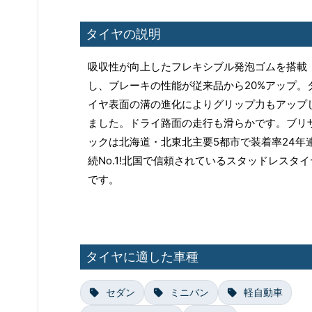
タイヤの説明
吸収性が向上したフレキシブル発泡ゴムを搭載
し、ブレーキの性能が従来品から20%アップ。
イヤ表面の溝の進化によりグリップ力もアップ
ました。ドライ路面の走行も滑らかです。ブリ
ックは北海道・北東北主要5都市で装着率24年
続No.1!北国で信頼されているスタッドレスタイ
です。
タイヤに適した車種
セダン
ミニバン
軽自動車