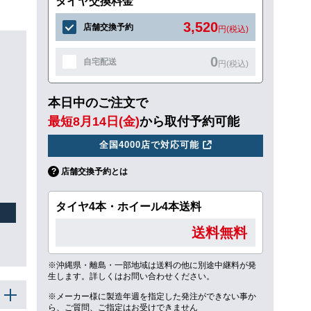
タイヤ交換料金
3,520
店舗交換予約
円(税込)
0
自宅配送
円(税込)
本日中のご注文で
最短8月14日(金)
から取付予約可能
全国4000店で対応可能
店舗交換予約とは
タイヤ4本・ホイール4本送料
送料無料
※沖縄県・離島・一部地域は送料の他に別途中継料が発
生します。詳しくはお問い合わせください。
※メーカー様に製造年週を指定した発注ができない事か
ら、ご質問、ご指定はお受けできません