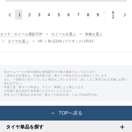
5
1
2
3
4
5
6
7
8
9
2
タイヤ・ホイール通販TOP
ホイールを選ぶ
車種を選ぶ
タイヤを選ぶ
VR ＋ BLIZZAK (ブリザック) VRX3
・当ホームページの表示価格は通信販売での購入価格となっております。
ご来店される場合は、別途作業工賃・廃タイヤ料金がかかる場合がございます。
また、一部取付けを行っていない商品もございますので、詳しくはご来店される店舗にお問い
合わせ下さい。
・作業工賃・廃タイヤ料金は、サイズ・車種により異なります。
※作業工賃は店頭工賃表通りとさせていただきます。
目安:(タイヤ単品¥2,200/1本、廃タイヤ¥550/1本、バルブ¥440円/1本)
TOPへ戻る
タイヤ単品を探す