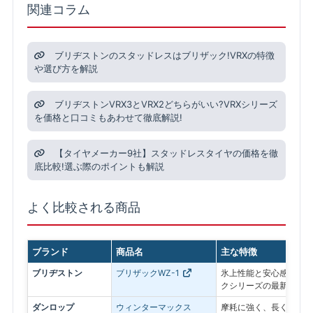
関連コラム
ブリヂストンのスタッドレスはブリザック!VRXの特徴
や選び方を解説
ブリヂストンVRX3とVRX2どちらがいい?VRXシリーズ
を価格と口コミもあわせて徹底解説!
【タイヤメーカー9社】スタッドレスタイヤの価格を徹
底比較!選ぶ際のポイントも解説
よく比較される商品
ブランド
商品名
主な特徴
ブリヂストン
ブリザックWZ-1
氷上性能と安心感を最優
クシリーズの最新モデル
ダンロップ
ウィンターマックス
摩耗に強く、長く使いや