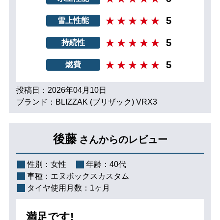
5
雪上性能
5
持続性
5
燃費
投稿日：2026年04月10日
ブランド：BLIZZAK (ブリザック) VRX3
後藤
さんからのレビュー
性別：
女性
年齢：
40代
車種：
エヌボックスカスタム
タイヤ使用月数：
1ヶ月
満足です!