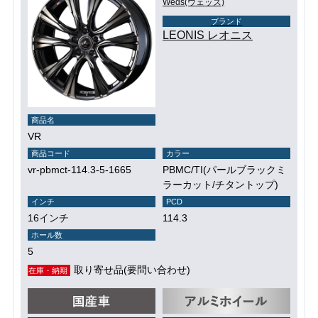
Weds(ウェッズ)
ブランド
LEONIS レオニス
商品名
VR
商品コード
カラー
vr-pbmct-114.3-5-1665
PBMC/TI(パールブラックミ
ラーカット/チタントップ)
インチ
PCD
16インチ
114.3
ホール数
5
取り寄せ品(要問い合わせ)
在庫・納期