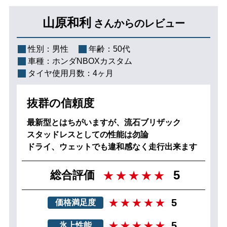
山原和利
さんからのレビュー
性別：
男性
年齢：
50代
車種：
ホンダNBOXカスタム
タイヤ使用月数：
4ヶ月
抜群の信頼度
最新型とはちがいますが、流石ブリザック
スタッドレスとしての性能は勿論
ドライ、ウェットでも違和感なく走行出来ます
5
総合評価
5
価格満足度
5
氷上性能