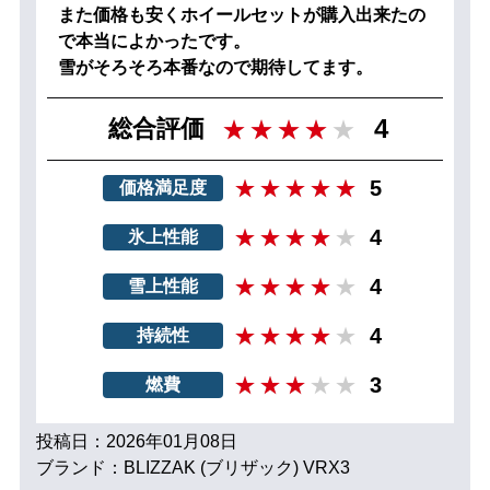
また価格も安くホイールセットが購入出来たの
で本当によかったです。
雪がそろそろ本番なので期待してます。
4
総合評価
5
価格満足度
4
氷上性能
4
雪上性能
4
持続性
3
燃費
投稿日：2026年01月08日
ブランド：BLIZZAK (ブリザック) VRX3