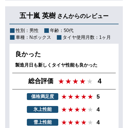
五十嵐 英樹
さんからのレビュー
性別：
男性
年齢：
50代
車種：
Nボックス
タイヤ使用月数：
1ヶ月
良かった
製造月日も新しくタイヤ性能も良かった
4
総合評価
5
価格満足度
4
氷上性能
4
雪上性能