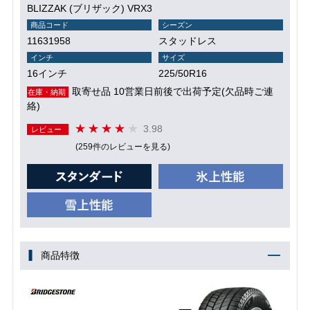
BLIZZAK (ブリザック) VRX3
商品コード
シーズン
11631958
スタッドレス
インチ
サイズ
16インチ
225/50R16
取寄せ品 10営業日前後で出荷予定(欠品時ご連
在庫・納期
絡)
3.98
レビュー
(259件のレビューを見る)
商品特徴