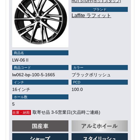
HOT STUFF(ホットスタッフ)
ブランド
Laffite ラフィット
商品名
LW-06Ⅱ
商品コード
カラー
lw062-bp-100-5-1665
ブラックポリッシュ
インチ
PCD
16インチ
100.0
ホール数
5
取寄せ品 3-5営業日(欠品時ご連絡)
在庫・納期