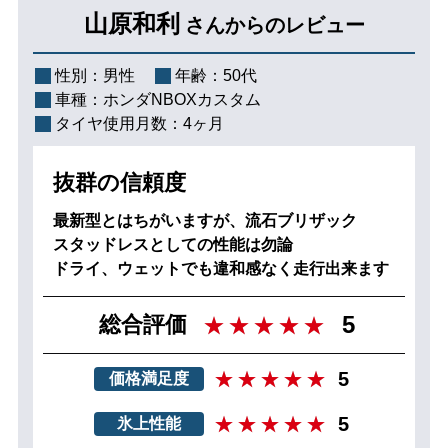
山原和利
さんからのレビュー
性別：
男性
年齢：
50代
車種：
ホンダNBOXカスタム
タイヤ使用月数：
4ヶ月
抜群の信頼度
最新型とはちがいますが、流石ブリザック
スタッドレスとしての性能は勿論
ドライ、ウェットでも違和感なく走行出来ます
5
総合評価
5
価格満足度
5
氷上性能