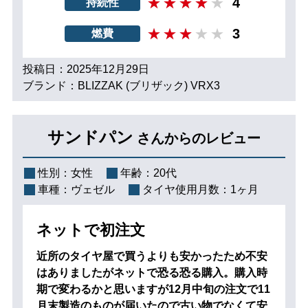
4
持続性
3
燃費
投稿日：2025年12月29日
ブランド：BLIZZAK (ブリザック) VRX3
サンドパン
さんからのレビュー
性別：
女性
年齢：
20代
車種：
ヴェゼル
タイヤ使用月数：
1ヶ月
ネットで初注文
近所のタイヤ屋で買うよりも安かったため不安
はありましたがネットで恐る恐る購入。購入時
期で変わるかと思いますが12月中旬の注文で11
月末製造のものが届いたので古い物でなくて安