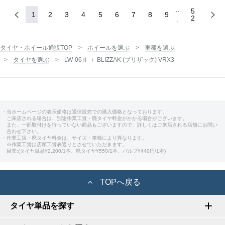
5
1
2
3
4
5
6
7
8
9
2
タイヤ・ホイール通販TOP
ホイールを選ぶ
車種を選ぶ
タイヤを選ぶ
LW-06Ⅱ ＋ BLIZZAK (ブリザック) VRX3
・当ホームページの表示価格は通信販売での購入価格となっております。
ご来店される場合は、別途作業工賃・廃タイヤ料金がかかる場合がございます。
また、一部取付けを行っていない商品もございますので、詳しくはご来店される店舗にお問い
合わせ下さい。
・作業工賃・廃タイヤ料金は、サイズ・車種により異なります。
※作業工賃は店頭工賃表通りとさせていただきます。
目安:(タイヤ単品¥2,200/1本、廃タイヤ¥550/1本、バルブ¥440円/1本)
TOPへ戻る
タイヤ単品を探す