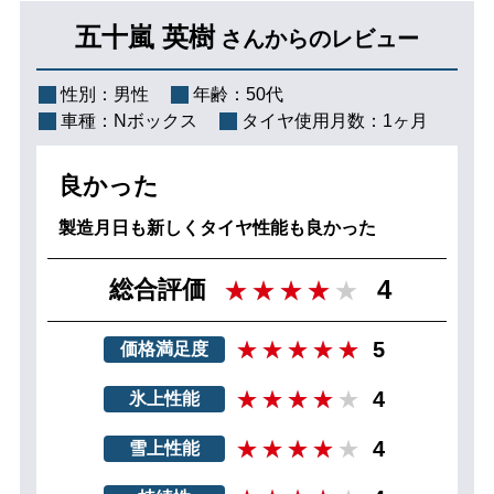
五十嵐 英樹
さんからのレビュー
性別：
男性
年齢：
50代
車種：
Nボックス
タイヤ使用月数：
1ヶ月
良かった
製造月日も新しくタイヤ性能も良かった
4
総合評価
5
価格満足度
4
氷上性能
4
雪上性能