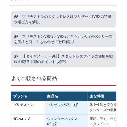
ブリヂストンのスタッドレスはブリザック!VRXの特徴
や選び方を解説
ブリヂストンVRX3とVRX2どちらがいい?VRXシリーズ
を価格と口コミもあわせて徹底解説!
【タイヤメーカー9社】スタッドレスタイヤの価格を徹
底比較!選ぶ際のポイントも解説
よく比較される商品
ブランド
商品名
主な特徴
ブリヂストン
ブリザックWZ-1
氷上性能と安心感を最優
クシリーズの最新モデル
ダンロップ
ウィンターマックス
摩耗に強く、長く使いや
03
スタッドレス