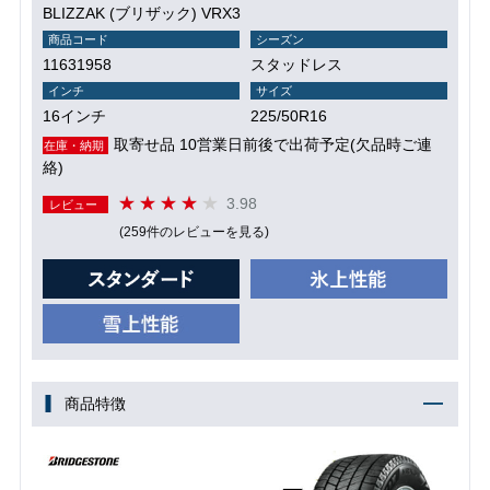
BLIZZAK (ブリザック) VRX3
商品コード
シーズン
11631958
スタッドレス
インチ
サイズ
16インチ
225/50R16
取寄せ品 10営業日前後で出荷予定(欠品時ご連
在庫・納期
絡)
3.98
レビュー
(259件のレビューを見る)
商品特徴