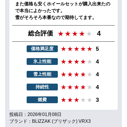
また価格も安くホイールセットが購入出来たの
で本当によかったです。
雪がそろそろ本番なので期待してます。
4
総合評価
5
価格満足度
4
氷上性能
4
雪上性能
4
持続性
3
燃費
投稿日：2026年01月08日
ブランド：BLIZZAK (ブリザック) VRX3