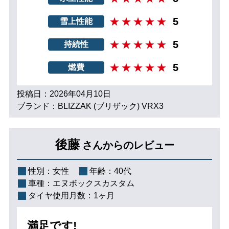
5
雪上性能
5
持続性
5
燃費
投稿日：2026年04月10日
ブランド：BLIZZAK (ブリザック) VRX3
後藤
さんからのレビュー
性別：
女性
年齢：
40代
車種：
エヌボックスカスタム
タイヤ使用月数：
1ヶ月
満足です!