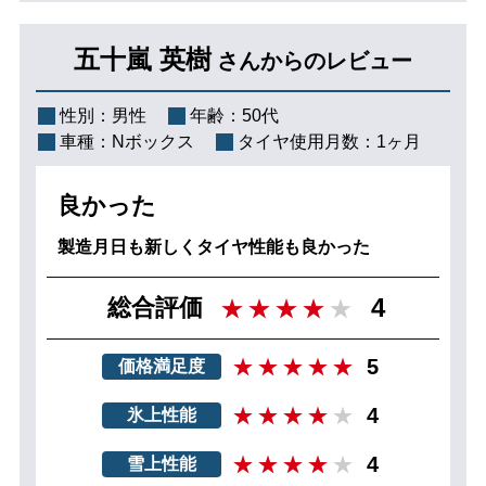
五十嵐 英樹
さんからのレビュー
性別：
男性
年齢：
50代
車種：
Nボックス
タイヤ使用月数：
1ヶ月
良かった
製造月日も新しくタイヤ性能も良かった
4
総合評価
5
価格満足度
4
氷上性能
4
雪上性能