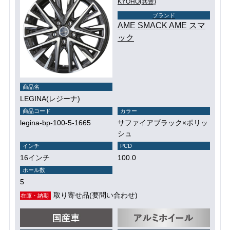
KYOHO(共豊)
ブランド
AME SMACK AME スマ
ック
商品名
LEGINA(レジーナ)
商品コード
カラー
legina-bp-100-5-1665
サファイアブラック×ポリッ
シュ
インチ
PCD
16インチ
100.0
ホール数
5
取り寄せ品(要問い合わせ)
在庫・納期