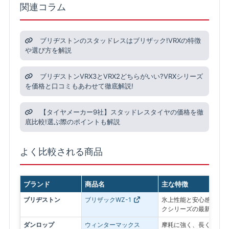
関連コラム
ブリヂストンのスタッドレスはブリザック!VRXの特徴
や選び方を解説
ブリヂストンVRX3とVRX2どちらがいい?VRXシリーズ
を価格と口コミもあわせて徹底解説!
【タイヤメーカー9社】スタッドレスタイヤの価格を徹
底比較!選ぶ際のポイントも解説
よく比較される商品
ブランド
商品名
主な特徴
ブリヂストン
ブリザックWZ-1
氷上性能と安心感を最優
クシリーズの最新モデル
ダンロップ
ウィンターマックス
摩耗に強く、長く使いや