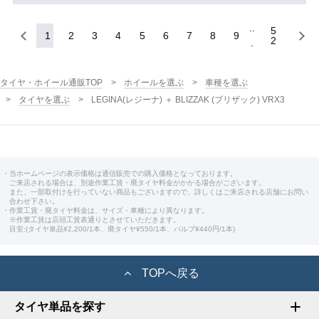
5
1
2
3
4
5
6
7
8
9
2
タイヤ・ホイール通販TOP
ホイールを選ぶ
車種を選ぶ
タイヤを選ぶ
LEGINA(レジーナ) ＋ BLIZZAK (ブリザック) VRX3
・当ホームページの表示価格は通信販売での購入価格となっております。
ご来店される場合は、別途作業工賃・廃タイヤ料金がかかる場合がございます。
また、一部取付けを行っていない商品もございますので、詳しくはご来店される店舗にお問い
合わせ下さい。
・作業工賃・廃タイヤ料金は、サイズ・車種により異なります。
※作業工賃は店頭工賃表通りとさせていただきます。
目安:(タイヤ単品¥2,200/1本、廃タイヤ¥550/1本、バルブ¥440円/1本)
TOPへ戻る
タイヤ単品を探す