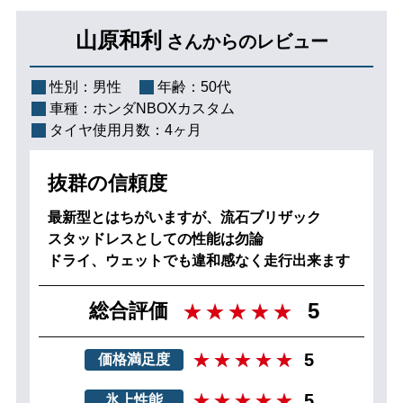
山原和利
さんからのレビュー
性別：
男性
年齢：
50代
車種：
ホンダNBOXカスタム
タイヤ使用月数：
4ヶ月
抜群の信頼度
最新型とはちがいますが、流石ブリザック
スタッドレスとしての性能は勿論
ドライ、ウェットでも違和感なく走行出来ます
5
総合評価
5
価格満足度
5
氷上性能