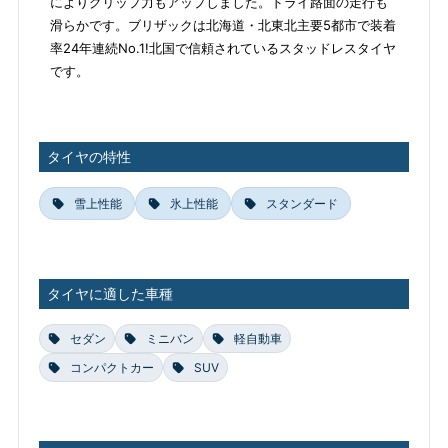
によりグリップ力もアップしました。ドライ路面の走行も
滑らかです。ブリザックは北海道・北東北主要5都市で装着
率24年連続No.1!北国で信頼されているスタッドレスタイヤ
です。
タイヤの特性
雪上性能
氷上性能
スタンダード
タイヤに適した車種
セダン
ミニバン
軽自動車
コンパクトカー
SUV