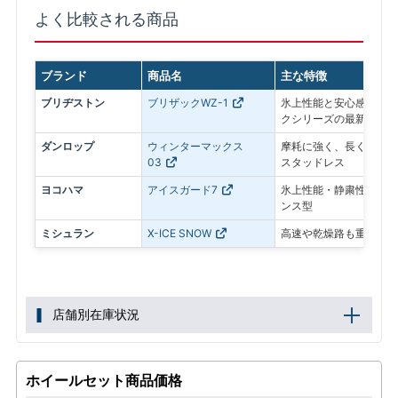
よく比較される商品
ブランド
商品名
主な特徴
ブリヂストン
ブリザックWZ-1
氷上性能と安心感を最優
クシリーズの最新モデル
ダンロップ
ウィンターマックス
摩耗に強く、長く使いや
03
スタッドレス
ヨコハマ
アイスガード7
氷上性能・静粛性・ロン
ンス型
ミシュラン
X-ICE SNOW
高速や乾燥路も重視した
店舗別在庫状況
ホイールセット商品価格