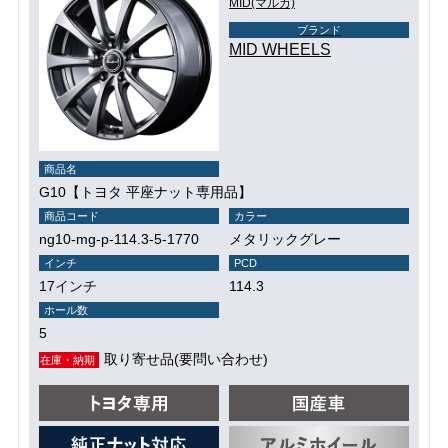
MID(マルカ)
ブランド
MID WHEELS
商品名
G10【トヨタ 平座ナット専用品】
商品コード
カラー
ng10-mg-p-114.3-5-1770
メタリックグレー
インチ
PCD
17インチ
114.3
ホール数
5
取り寄せ品(要問い合わせ)
在庫・納期