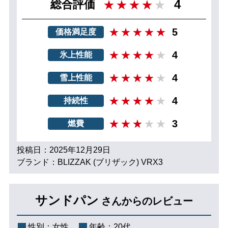
4
総合評価
5
価格満足度
4
氷上性能
4
雪上性能
4
持続性
3
燃費
投稿日：2025年12月29日
ブランド：BLIZZAK (ブリザック) VRX3
サンドパン
さんからのレビュー
性別：
女性
年齢：
20代