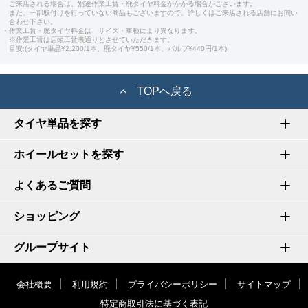
ご来店される場合は、別途作業工賃・廃タイヤ料金がかかる場合がございます。
また、一部取付けを行っていない商品もございますので、詳しくはご来店される店舗にお問い
合わせ下さい。
・作業工賃・廃タイヤ料金は、サイズ・車種により異なります。
※作業工賃は店頭工賃表通りとさせていただきます。
目安:(タイヤ単品¥2,200/1本、廃タイヤ¥550/1本、バルブ¥440円/1本)
TOPへ戻る
タイヤ単品を探す
ホイールセットを探す
よくあるご質問
ショッピング
グループサイト
会社概要
利用規約
プライバシーポリシー
サイトマップ
特定商取引法に基づく表記