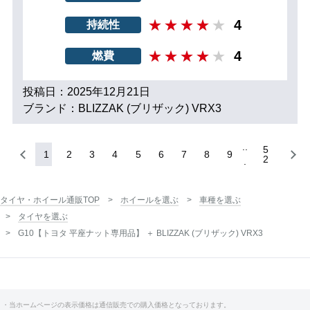
4
持続性
4
燃費
投稿日：2025年12月21日
ブランド：BLIZZAK (ブリザック) VRX3
5
1
2
3
4
5
6
7
8
9
2
タイヤ・ホイール通販TOP
ホイールを選ぶ
車種を選ぶ
タイヤを選ぶ
G10【トヨタ 平座ナット専用品】 ＋ BLIZZAK (ブリザック) VRX3
・当ホームページの表示価格は通信販売での購入価格となっております。