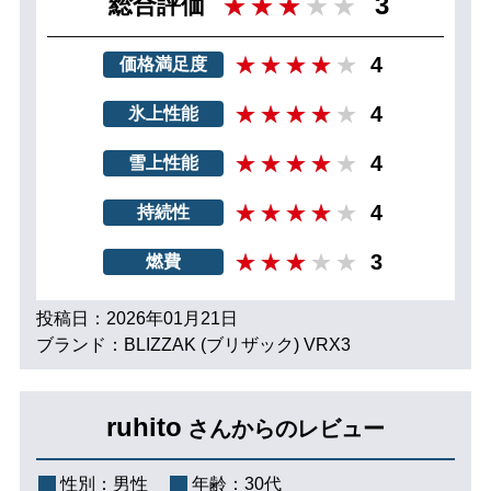
3
総合評価
4
価格満足度
4
氷上性能
4
雪上性能
4
持続性
3
燃費
投稿日：2026年01月21日
ブランド：BLIZZAK (ブリザック) VRX3
ruhito
さんからのレビュー
性別：
男性
年齢：
30代