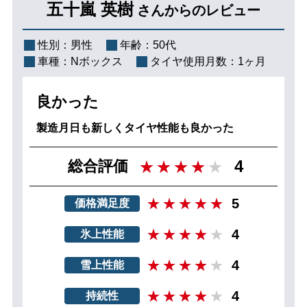
五十嵐 英樹
さんからのレビュー
性別：
男性
年齢：
50代
車種：
Nボックス
タイヤ使用月数：
1ヶ月
良かった
製造月日も新しくタイヤ性能も良かった
4
総合評価
5
価格満足度
4
氷上性能
4
雪上性能
4
持続性