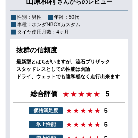
山原和利
さんからのレビュー
性別：
男性
年齢：
50代
車種：
ホンダNBOXカスタム
タイヤ使用月数：
4ヶ月
抜群の信頼度
最新型とはちがいますが、流石ブリザック
スタッドレスとしての性能は勿論
ドライ、ウェットでも違和感なく走行出来ます
5
総合評価
5
価格満足度
5
氷上性能