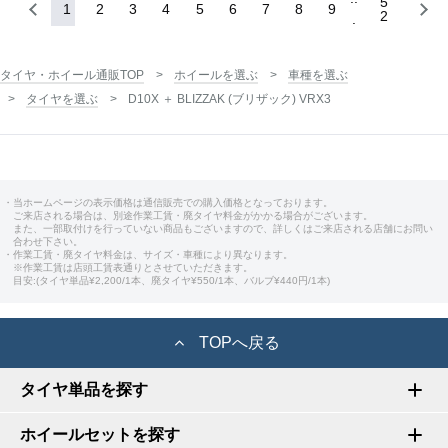
5
1
2
3
4
5
6
7
8
9
2
タイヤ・ホイール通販TOP
ホイールを選ぶ
車種を選ぶ
タイヤを選ぶ
D10X ＋ BLIZZAK (ブリザック) VRX3
・当ホームページの表示価格は通信販売での購入価格となっております。
ご来店される場合は、別途作業工賃・廃タイヤ料金がかかる場合がございます。
また、一部取付けを行っていない商品もございますので、詳しくはご来店される店舗にお問い
合わせ下さい。
・作業工賃・廃タイヤ料金は、サイズ・車種により異なります。
※作業工賃は店頭工賃表通りとさせていただきます。
目安:(タイヤ単品¥2,200/1本、廃タイヤ¥550/1本、バルブ¥440円/1本)
TOPへ戻る
タイヤ単品を探す
ホイールセットを探す