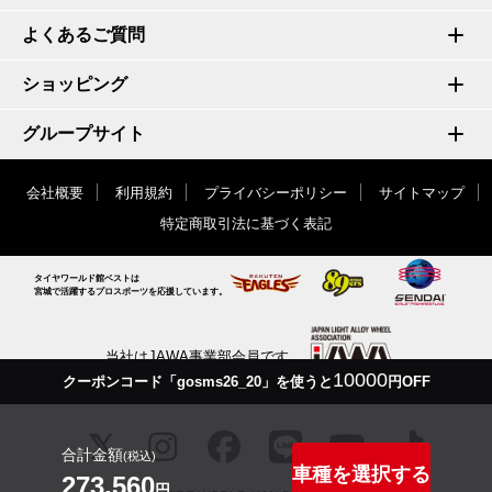
よくあるご質問
ショッピング
グループサイト
会社概要
利用規約
プライバシーポリシー
サイトマップ
特定商取引法に基づく表記
タイヤワールド館ベストは
宮城で活躍するプロスポーツを応援しています。
当社はJAWA事業部会員です
10000
クーポンコード「gosms26_20」を使うと
円OFF
合計金額
(税込)
車種を選択する
273,560
円