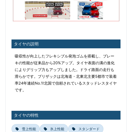
タイヤの説明
吸収性が向上したフレキシブル発泡ゴムを搭載し、ブレー
キの性能が従来品から20%アップ。タイヤ表面の溝の進化
によりグリップ力もアップしました。ドライ路面の走行も
滑らかです。ブリザックは北海道・北東北主要5都市で装着
率24年連続No.1!北国で信頼されているスタッドレスタイヤ
です。
タイヤの特性
雪上性能
氷上性能
スタンダード