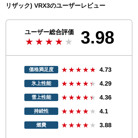
リザック) VRX3のユーザーレビュー
3.98
ユーザー総合評価
4.73
価格満足度
4.29
氷上性能
4.36
雪上性能
4.1
持続性
3.88
燃費