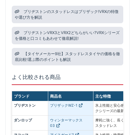
ブリヂストンのスタッドレスはブリザック!VRXの特徴
や選び方を解説
ブリヂストンVRX3とVRX2どちらがいい?VRXシリーズ
を価格と口コミもあわせて徹底解説!
【タイヤメーカー9社】スタッドレスタイヤの価格を徹
底比較!選ぶ際のポイントも解説
よく比較される商品
ブランド
商品名
主な特徴
ブリヂストン
ブリザックWZ-1
氷上性能と安心感を最優
クシリーズの最新モデル
ダンロップ
ウィンターマックス
摩耗に強く、長く使いや
03
スタッドレス
ヨコハマ
アイスガード7
氷上性能・静粛性・ロン