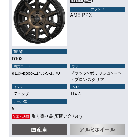
KYOHO(共豊)
ブランド
AME PPX
商品名
D10X
商品コード
カラー
d10x-bpbc-114.3-5-1770
ブラック×ポリッシュ×マッ
トブロンズクリア
インチ
PCD
17インチ
114.3
ホール数
5
取り寄せ品(要問い合わせ)
在庫・納期