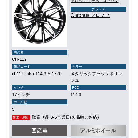
HOT STUFF(ホットスタッフ)
ブランド
Chronus クロノス
商品名
CH-112
商品コード
カラー
ch112-mbp-114.3-5-1770
メタリックブラックポリッ
シュ
インチ
PCD
17インチ
114.3
ホール数
5
取寄せ品 3-5営業日(欠品時ご連絡)
在庫・納期