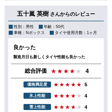
五十嵐 英樹
さんからのレビュー
性別：
男性
年齢：
50代
車種：
Nボックス
タイヤ使用月数：
1ヶ月
良かった
製造月日も新しくタイヤ性能も良かった
4
総合評価
5
価格満足度
4
氷上性能
4
雪上性能