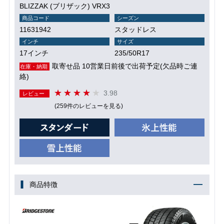
BLIZZAK (ブリザック) VRX3
商品コード
シーズン
11631942
スタッドレス
インチ
サイズ
17インチ
235/50R17
取寄せ品 10営業日前後で出荷予定(欠品時ご連
在庫・納期
絡)
3.98
レビュー
(259件のレビューを見る)
商品特徴