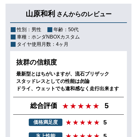
山原和利
さんからのレビュー
性別：
男性
年齢：
50代
車種：
ホンダNBOXカスタム
タイヤ使用月数：
4ヶ月
抜群の信頼度
最新型とはちがいますが、流石ブリザック
スタッドレスとしての性能は勿論
ドライ、ウェットでも違和感なく走行出来ます
5
総合評価
5
価格満足度
5
氷上性能