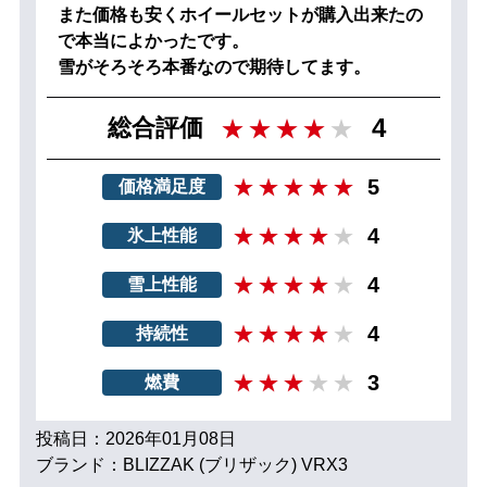
また価格も安くホイールセットが購入出来たの
で本当によかったです。
雪がそろそろ本番なので期待してます。
4
総合評価
5
価格満足度
4
氷上性能
4
雪上性能
4
持続性
3
燃費
投稿日：2026年01月08日
ブランド：BLIZZAK (ブリザック) VRX3