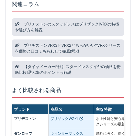
関連コラム
ブリヂストンのスタッドレスはブリザック!VRXの特徴
や選び方を解説
ブリヂストンVRX3とVRX2どちらがいい?VRXシリーズ
を価格と口コミもあわせて徹底解説!
【タイヤメーカー9社】スタッドレスタイヤの価格を徹
底比較!選ぶ際のポイントも解説
よく比較される商品
ブランド
商品名
主な特徴
ブリヂストン
ブリザックWZ-1
氷上性能と安心感を最優
クシリーズの最新モデル
ダンロップ
ウィンターマックス
摩耗に強く、長く使いや