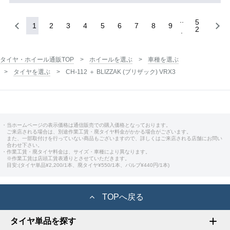
5
1
2
3
4
5
6
7
8
9
2
タイヤ・ホイール通販TOP
ホイールを選ぶ
車種を選ぶ
タイヤを選ぶ
CH-112 ＋ BLIZZAK (ブリザック) VRX3
・当ホームページの表示価格は通信販売での購入価格となっております。
ご来店される場合は、別途作業工賃・廃タイヤ料金がかかる場合がございます。
また、一部取付けを行っていない商品もございますので、詳しくはご来店される店舗にお問い
合わせ下さい。
・作業工賃・廃タイヤ料金は、サイズ・車種により異なります。
※作業工賃は店頭工賃表通りとさせていただきます。
目安:(タイヤ単品¥2,200/1本、廃タイヤ¥550/1本、バルブ¥440円/1本)
TOPへ戻る
タイヤ単品を探す