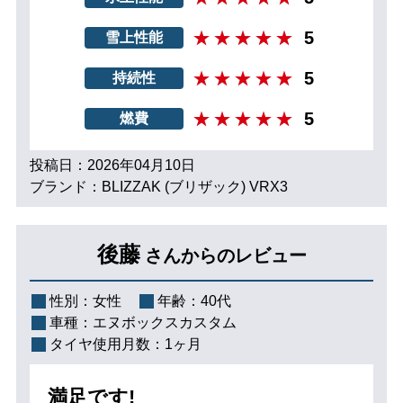
5
雪上性能
5
持続性
5
燃費
投稿日：2026年04月10日
ブランド：BLIZZAK (ブリザック) VRX3
後藤
さんからのレビュー
性別：
女性
年齢：
40代
車種：
エヌボックスカスタム
タイヤ使用月数：
1ヶ月
満足です!