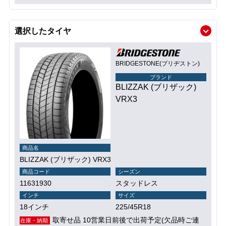
選択したタイヤ
BRIDGESTONE(ブリヂストン)
ブランド
BLIZZAK (ブリザック)
VRX3
商品名
BLIZZAK (ブリザック) VRX3
商品コード
シーズン
11631930
スタッドレス
インチ
サイズ
18インチ
225/45R18
取寄せ品 10営業日前後で出荷予定(欠品時ご連
在庫・納期