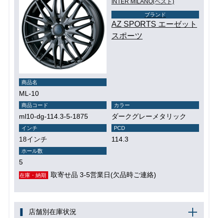
INTER MILANO(ベスト)
ブランド
AZ SPORTS エーゼット
スポーツ
商品名
ML-10
商品コード
カラー
ml10-dg-114.3-5-1875
ダークグレーメタリック
インチ
PCD
18インチ
114.3
ホール数
5
取寄せ品 3-5営業日(欠品時ご連絡)
在庫・納期
店舗別在庫状況