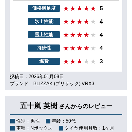
5
価格満足度
4
氷上性能
4
雪上性能
4
持続性
3
燃費
投稿日：2026年01月08日
ブランド：BLIZZAK (ブリザック) VRX3
五十嵐 英樹
さんからのレビュー
性別：
男性
年齢：
50代
車種：
Nボックス
タイヤ使用月数：
1ヶ月