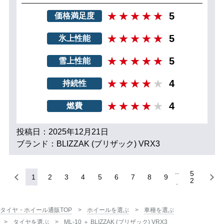
5
価格満足度
5
氷上性能
5
雪上性能
4
持続性
4
燃費
投稿日：2025年12月21日
ブランド：BLIZZAK (ブリザック) VRX3
5
1
2
3
4
5
6
7
8
9
2
タイヤ・ホイール通販TOP
ホイールを選ぶ
車種を選ぶ
タイヤを選ぶ
ML-10 ＋ BLIZZAK (ブリザック) VRX3