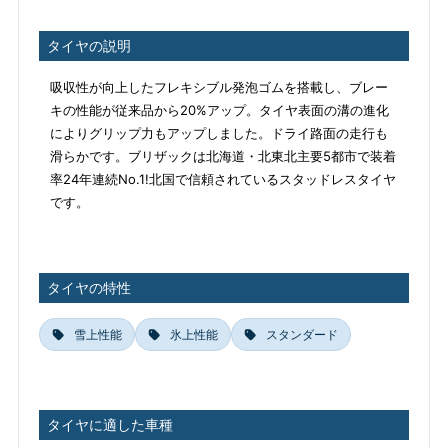
タイヤの説明
吸収性が向上したフレキシブル発泡ゴムを搭載し、ブレー
キの性能が従来品から20%アップ。タイヤ表面の溝の進化
によりグリップ力もアップしました。ドライ路面の走行も
滑らかです。ブリザックは北海道・北東北主要5都市で装着
率24年連続No.1!北国で信頼されているスタッドレスタイヤ
です。
タイヤの特性
雪上性能
氷上性能
スタンダード
タイヤに適した車種