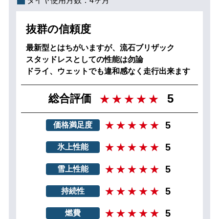
タイヤ使用月数：
4ヶ月
抜群の信頼度
最新型とはちがいますが、流石ブリザック
スタッドレスとしての性能は勿論
ドライ、ウェットでも違和感なく走行出来ます
5
総合評価
5
価格満足度
5
氷上性能
5
雪上性能
5
持続性
5
燃費