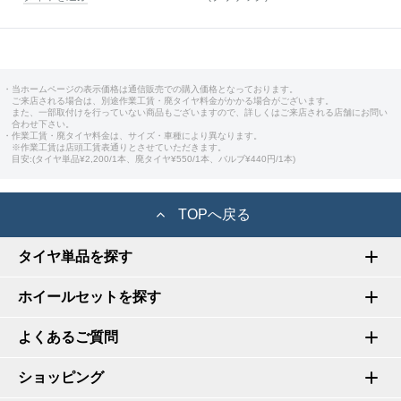
・当ホームページの表示価格は通信販売での購入価格となっております。
ご来店される場合は、別途作業工賃・廃タイヤ料金がかかる場合がございます。
また、一部取付けを行っていない商品もございますので、詳しくはご来店される店舗にお問い
合わせ下さい。
・作業工賃・廃タイヤ料金は、サイズ・車種により異なります。
※作業工賃は店頭工賃表通りとさせていただきます。
目安:(タイヤ単品¥2,200/1本、廃タイヤ¥550/1本、バルブ¥440円/1本)
TOPへ戻る
タイヤ単品を探す
ホイールセットを探す
よくあるご質問
ショッピング