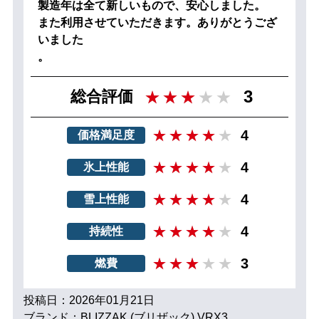
製造年は全て新しいもので、安心しました。
また利用させていただきます。ありがとうござ
いました
。
3
総合評価
4
価格満足度
4
氷上性能
4
雪上性能
4
持続性
3
燃費
投稿日：2026年01月21日
ブランド：BLIZZAK (ブリザック) VRX3