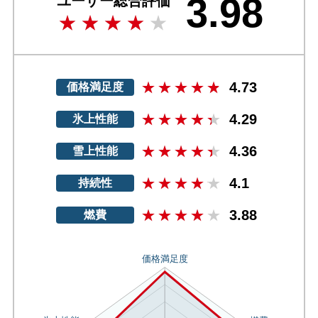
3.98
ユーザー総合評価
4.73
価格満足度
4.29
氷上性能
4.36
雪上性能
4.1
持続性
3.88
燃費