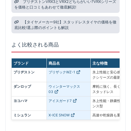
ブリヂストンVRX3とVRX2どちらがいい?VRXシリーズ
を価格と口コミもあわせて徹底解説!
【タイヤメーカー9社】スタッドレスタイヤの価格を徹
底比較!選ぶ際のポイントも解説
よく比較される商品
ブランド
商品名
主な特徴
ブリヂストン
ブリザックWZ-1
氷上性能と安心感を最優
クシリーズの最新モデル
ダンロップ
ウィンターマックス
摩耗に強く、長く使いや
03
スタッドレス
ヨコハマ
アイスガード7
氷上性能・静粛性・ロン
ンス型
ミシュラン
X-ICE SNOW
高速や乾燥路も重視した