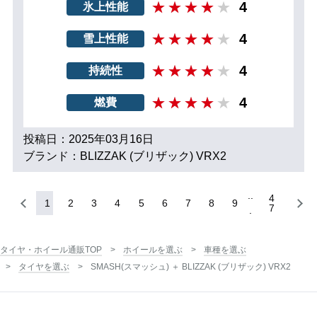
4
氷上性能
4
雪上性能
4
持続性
4
燃費
投稿日：2025年03月16日
ブランド：BLIZZAK (ブリザック) VRX2
4
1
2
3
4
5
6
7
8
9
7
タイヤ・ホイール通販TOP
ホイールを選ぶ
車種を選ぶ
タイヤを選ぶ
SMASH(スマッシュ) ＋ BLIZZAK (ブリザック) VRX2