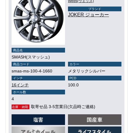
Weds(ウェッズ)
ブランド
JOKER ジョーカー
商品名
SMASH(スマッシュ)
商品コード
カラー
smas-ms-100-4-1660
メタリックシルバー
インチ
PCD
16インチ
100.0
ホール数
4
取寄せ品 3-5営業日(欠品時ご連絡)
在庫・納期