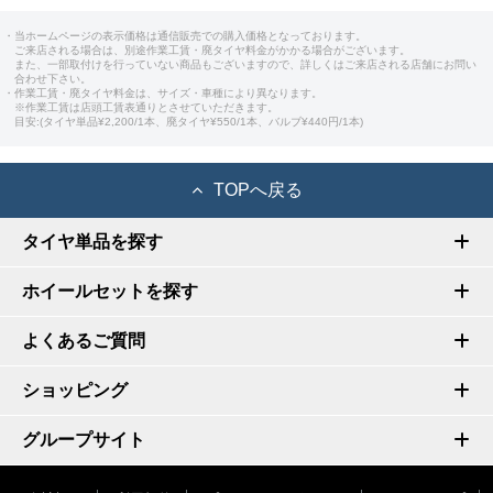
・当ホームページの表示価格は通信販売での購入価格となっております。
ご来店される場合は、別途作業工賃・廃タイヤ料金がかかる場合がございます。
また、一部取付けを行っていない商品もございますので、詳しくはご来店される店舗にお問い
合わせ下さい。
・作業工賃・廃タイヤ料金は、サイズ・車種により異なります。
※作業工賃は店頭工賃表通りとさせていただきます。
目安:(タイヤ単品¥2,200/1本、廃タイヤ¥550/1本、バルブ¥440円/1本)
TOPへ戻る
タイヤ単品を探す
ホイールセットを探す
よくあるご質問
ショッピング
グループサイト