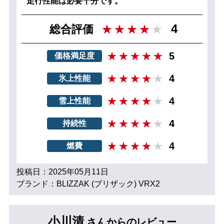
走行性能は必要十分です。
4
総合評価
5
価格満足度
4
氷上性能
4
雪上性能
4
持続性
4
燃費
投稿日：2025年05月11日
ブランド：BLIZZAK (ブリザック) VRX2
小川清
さんからのレビュー