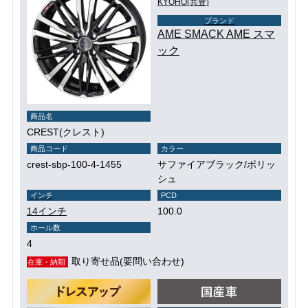
KYOHO(共豊)
ブランド
AME SMACK AME スマ
ック
商品名
CREST(クレスト)
商品コード
カラー
crest-sbp-100-4-1455
サファイアブラック/ポリッ
シュ
インチ
PCD
14インチ
100.0
ホール数
4
取り寄せ品(要問い合わせ)
在庫・納期