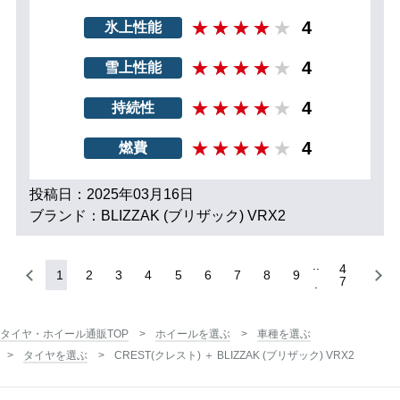
4
氷上性能
4
雪上性能
4
持続性
4
燃費
投稿日：2025年03月16日
ブランド：BLIZZAK (ブリザック) VRX2
4
1
2
3
4
5
6
7
8
9
7
タイヤ・ホイール通販TOP
ホイールを選ぶ
車種を選ぶ
タイヤを選ぶ
CREST(クレスト) ＋ BLIZZAK (ブリザック) VRX2