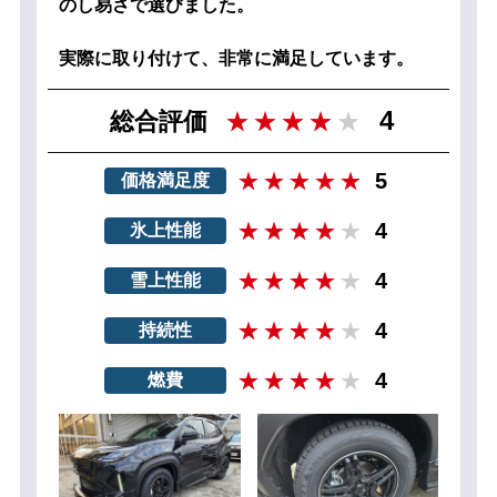
のし易さで選びました。
実際に取り付けて、非常に満足しています。
4
総合評価
5
価格満足度
4
氷上性能
4
雪上性能
4
持続性
4
燃費