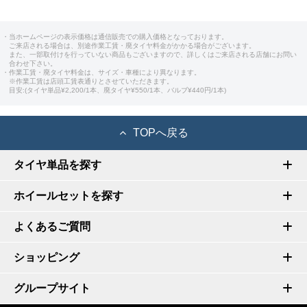
・当ホームページの表示価格は通信販売での購入価格となっております。
ご来店される場合は、別途作業工賃・廃タイヤ料金がかかる場合がございます。
また、一部取付けを行っていない商品もございますので、詳しくはご来店される店舗にお問い
合わせ下さい。
・作業工賃・廃タイヤ料金は、サイズ・車種により異なります。
※作業工賃は店頭工賃表通りとさせていただきます。
目安:(タイヤ単品¥2,200/1本、廃タイヤ¥550/1本、バルブ¥440円/1本)
TOPへ戻る
タイヤ単品を探す
ホイールセットを探す
よくあるご質問
ショッピング
グループサイト