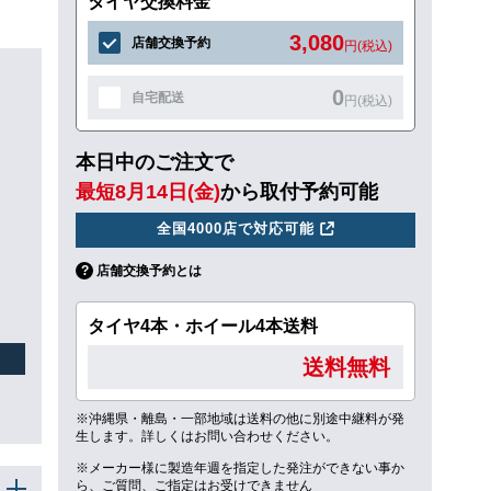
タイヤ交換料金
3,080
店舗交換予約
円(税込)
0
自宅配送
円(税込)
本日中のご注文で
最短8月14日(金)
から取付予約可能
全国4000店で対応可能
店舗交換予約とは
タイヤ4本・ホイール4本送料
送料無料
※沖縄県・離島・一部地域は送料の他に別途中継料が発
生します。詳しくはお問い合わせください。
※メーカー様に製造年週を指定した発注ができない事か
ら、ご質問、ご指定はお受けできません