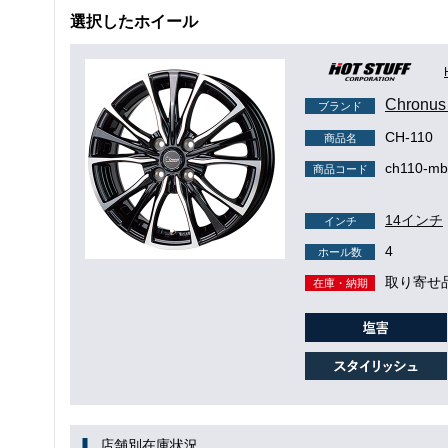
選択したホイール
Chron
ブランド
CH-110
商品名
ch110-mb
商品コード
14インチ
インチ
4
ホール数
取り寄せ
在庫・納期
店舗別在庫状況