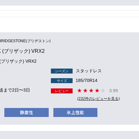
BRIDGESTONE(ブリヂストン)
K (ブリザック) VRX2
K (ブリザック) VRX2
6
スタッドレス
シーズン
185/70R14
サイズ
送まで2日〜3日
3.99
レビュー
(232件のレビューを見る)