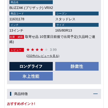
商品名
BLIZZAK (ブリザック) VRX2
商品コード
シーズン
11631178
スタッドレス
インチ
サイズ
13インチ
165/80R13
取寄せ品 10営業日前後で出荷予定(欠品時ご連
在庫・納期
絡)
3.99
レビュー
(232件のレビューを見る)
商品特徴
おすすめポイント!