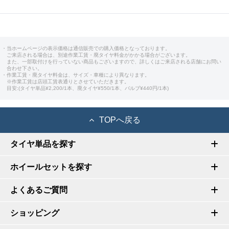
・当ホームページの表示価格は通信販売での購入価格となっております。
ご来店される場合は、別途作業工賃・廃タイヤ料金がかかる場合がございます。
また、一部取付けを行っていない商品もございますので、詳しくはご来店される店舗にお問い
合わせ下さい。
・作業工賃・廃タイヤ料金は、サイズ・車種により異なります。
※作業工賃は店頭工賃表通りとさせていただきます。
目安:(タイヤ単品¥2,200/1本、廃タイヤ¥550/1本、バルブ¥440円/1本)
TOPへ戻る
タイヤ単品を探す
ホイールセットを探す
よくあるご質問
ショッピング