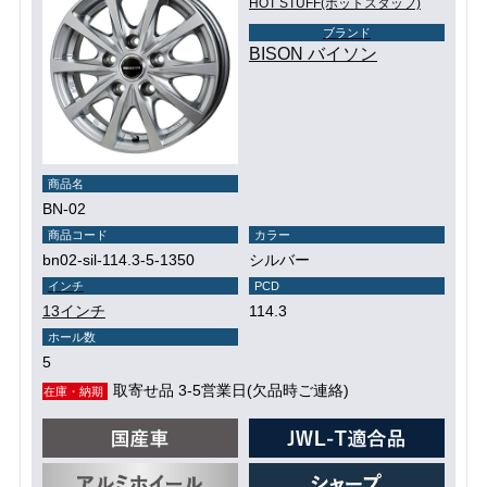
HOT STUFF(ホットスタッフ)
ブランド
BISON バイソン
商品名
BN-02
商品コード
カラー
bn02-sil-114.3-5-1350
シルバー
インチ
PCD
13インチ
114.3
ホール数
5
取寄せ品 3-5営業日(欠品時ご連絡)
在庫・納期