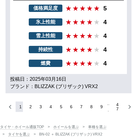
5
価格満足度
4
氷上性能
4
雪上性能
4
持続性
4
燃費
投稿日：2025年03月16日
ブランド：BLIZZAK (ブリザック) VRX2
4
1
2
3
4
5
6
7
8
9
7
タイヤ・ホイール通販TOP
ホイールを選ぶ
車種を選ぶ
タイヤを選ぶ
BN-02 ＋ BLIZZAK (ブリザック) VRX2