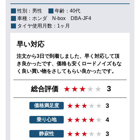
性別：
男性
年齢：
40代
車種：
ホンダ N‐box DBA-JF4
タイヤ使用月数：
1ヶ月
早い対応
注文から3日で到着しました、早く対応して頂
き良かったです、価格も安くロードノイズもな
く良い買い物をさしてもらい良かったです。
3
総合評価
3
価格満足度
4
乗り心地
3
静寂性