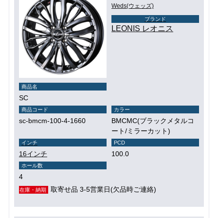
Weds(ウェッズ)
ブランド
LEONIS レオニス
商品名
SC
商品コード
カラー
sc-bmcm-100-4-1660
BMCMC(ブラックメタルコ
ート/ミラーカット)
インチ
PCD
16インチ
100.0
ホール数
4
取寄せ品 3-5営業日(欠品時ご連絡)
在庫・納期