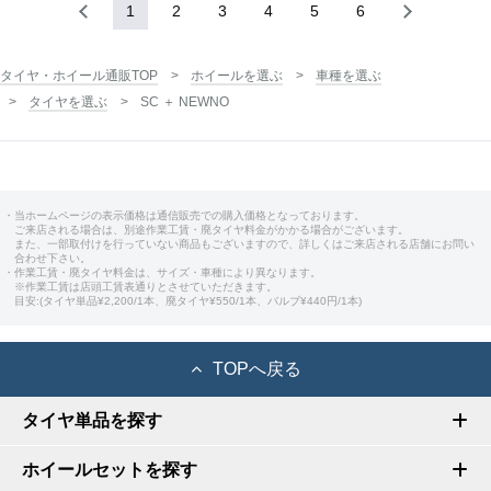
1
2
3
4
5
6
タイヤ・ホイール通販TOP
ホイールを選ぶ
車種を選ぶ
タイヤを選ぶ
SC ＋ NEWNO
・当ホームページの表示価格は通信販売での購入価格となっております。
ご来店される場合は、別途作業工賃・廃タイヤ料金がかかる場合がございます。
また、一部取付けを行っていない商品もございますので、詳しくはご来店される店舗にお問い
合わせ下さい。
・作業工賃・廃タイヤ料金は、サイズ・車種により異なります。
※作業工賃は店頭工賃表通りとさせていただきます。
目安:(タイヤ単品¥2,200/1本、廃タイヤ¥550/1本、バルブ¥440円/1本)
TOPへ戻る
タイヤ単品を探す
ホイールセットを探す