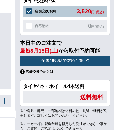
タイヤ交換料金
3,520
店舗交換予約
円(税込)
0
自宅配送
円(税込)
本日中のご注文で
最短8月15日(土)
から取付予約可能
全国4000店で対応可能
店舗交換予約とは
タイヤ4本・ホイール4本送料
送料無料
※沖縄県・離島・一部地域は送料の他に別途中継料が発
生します。詳しくはお問い合わせください。
※メーカー様に製造年週を指定した発注ができない事か
ら、ご質問、ご指定はお受けできません