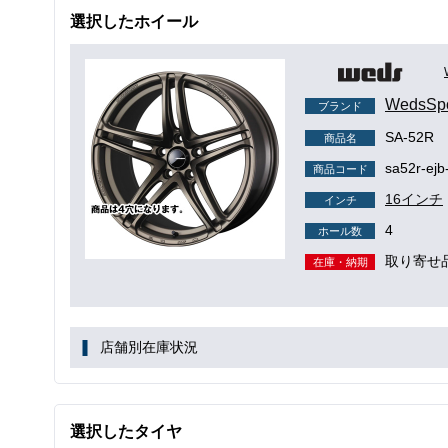
選択したホイール
WedsS
ブランド
SA-52R
商品名
sa52r-ejb
商品コード
16インチ
インチ
4
ホール数
取り寄せ
在庫・納期
店舗別在庫状況
選択したタイヤ