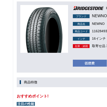
NEWNO
ブランド
NEWNO
商品名
1162849
商品コード
16インチ
インチ
取寄せ品 
在庫・納期
商品特徴
おすすめポイント!
注目の性能