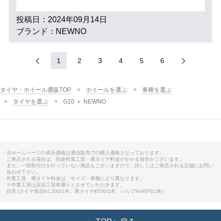
投稿日：2024年09月14日
ブランド：NEWNO
1
2
3
4
5
6
タイヤ・ホイール通販TOP
ホイールを選ぶ
車種を選ぶ
タイヤを選ぶ
G10 ＋ NEWNO
・当ホームページの表示価格は通信販売での購入価格となっております。
ご来店される場合は、別途作業工賃・廃タイヤ料金がかかる場合がございます。
また、一部取付けを行っていない商品もございますので、詳しくはご来店される店舗にお問い
合わせ下さい。
・作業工賃・廃タイヤ料金は、サイズ・車種により異なります。
※作業工賃は店頭工賃表通りとさせていただきます。
目安:(タイヤ単品¥2,200/1本、廃タイヤ¥550/1本、バルブ¥440円/1本)