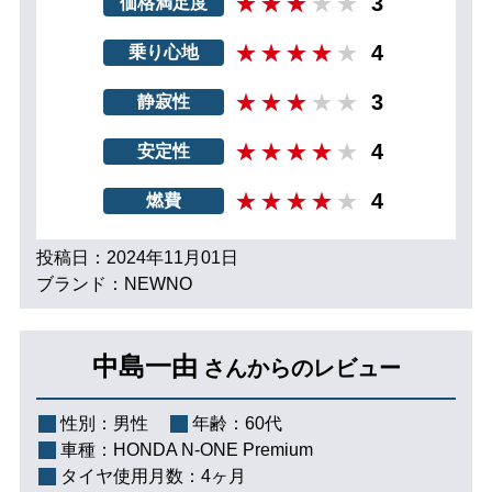
3
価格満足度
4
乗り心地
3
静寂性
4
安定性
4
燃費
投稿日：2024年11月01日
ブランド：NEWNO
中島一由
さんからのレビュー
性別：
男性
年齢：
60代
車種：
HONDA N-ONE Premium
タイヤ使用月数：
4ヶ月