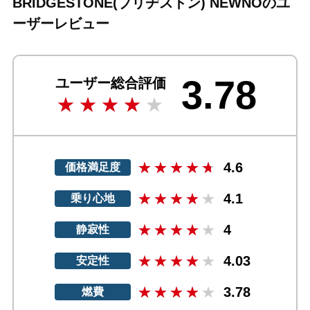
BRIDGESTONE(ブリヂストン) NEWNOのユ
ーザーレビュー
3.78
ユーザー総合評価
4.6
価格満足度
4.1
乗り心地
4
静寂性
4.03
安定性
3.78
燃費