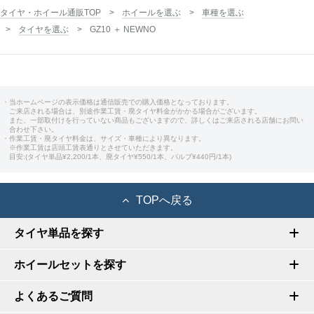
タイヤ・ホイール通販TOP
ホイールを選ぶ
車種を選ぶ
タイヤを選ぶ
GZ10 ＋ NEWNO
・当ホームページの表示価格は通信販売での購入価格となっております。
ご来店される場合は、別途作業工賃・廃タイヤ料金がかかる場合がございます。
また、一部取付けを行っていない商品もございますので、詳しくはご来店される店舗にお問い
合わせ下さい。
・作業工賃・廃タイヤ料金は、サイズ・車種により異なります。
※作業工賃は店頭工賃表通りとさせていただきます。
目安:(タイヤ単品¥2,200/1本、廃タイヤ¥550/1本、バルブ¥440円/1本)
TOPへ戻る
タイヤ単品を探す
ホイールセットを探す
よくあるご質問