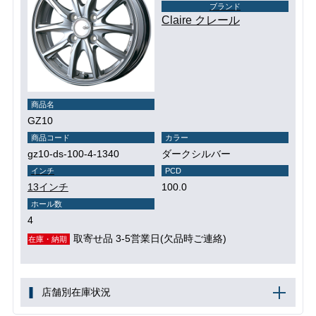
ブランド
Claire クレール
商品名
GZ10
商品コード
カラー
gz10-ds-100-4-1340
ダークシルバー
インチ
PCD
13インチ
100.0
ホール数
4
取寄せ品 3-5営業日(欠品時ご連絡)
在庫・納期
店舗別在庫状況