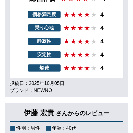
4
価格満足度
4
乗り心地
4
静寂性
4
安定性
4
燃費
投稿日：2025年10月05日
ブランド：NEWNO
伊藤 宏貴
さんからのレビュー
性別：
男性
年齢：
40代