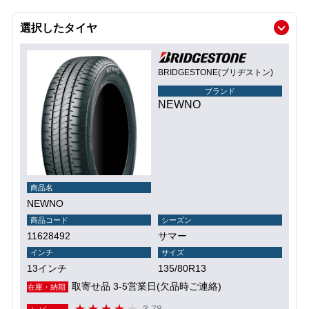
選択したタイヤ
BRIDGESTONE(ブリヂストン)
ブランド
NEWNO
商品名
NEWNO
商品コード
シーズン
11628492
サマー
インチ
サイズ
13インチ
135/80R13
取寄せ品 3-5営業日(欠品時ご連絡)
在庫・納期
3.78