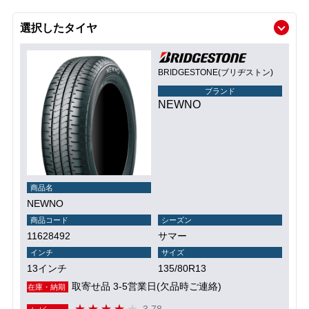
選択したタイヤ
BRIDGESTONE(ブリヂストン)
ブランド
NEWNO
商品名
NEWNO
商品コード
シーズン
11628492
サマー
インチ
サイズ
13インチ
135/80R13
取寄せ品 3-5営業日(欠品時ご連絡)
在庫・納期
3.78