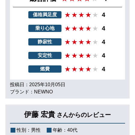
4
価格満足度
4
乗り心地
4
静寂性
4
安定性
4
燃費
投稿日：2025年10月05日
ブランド：NEWNO
伊藤 宏貴
さんからのレビュー
性別：
男性
年齢：
40代