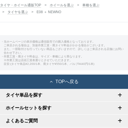
タイヤ・ホイール通販TOP
ホイールを選ぶ
車種を選ぶ
タイヤを選ぶ
E08 ＋ NEWNO
・当ホームページの表示価格は通信販売での購入価格となっております。
ご来店される場合は、別途作業工賃・廃タイヤ料金がかかる場合がございます。
また、一部取付けを行っていない商品もございますので、詳しくはご来店される店舗にお問い
合わせ下さい。
・作業工賃・廃タイヤ料金は、サイズ・車種により異なります。
※作業工賃は店頭工賃表通りとさせていただきます。
目安:(タイヤ単品¥2,200/1本、廃タイヤ¥550/1本、バルブ¥440円/1本)
TOPへ戻る
タイヤ単品を探す
ホイールセットを探す
よくあるご質問