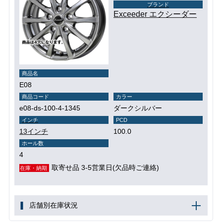
ブランド
Exceeder エクシーダー
商品名
E08
商品コード
カラー
e08-ds-100-4-1345
ダークシルバー
インチ
PCD
13インチ
100.0
ホール数
4
取寄せ品 3-5営業日(欠品時ご連絡)
在庫・納期
店舗別在庫状況