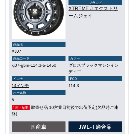
ブランド
XTREME-J エクストリ
ームジェイ
商品名
XJ07
商品コード
カラー
xj07-gbm-114.3-5-1450
グロスブラックマシンイン
ディゴ
インチ
PCD
14インチ
114.3
ホール数
5
取寄せ品 10営業日前後で出荷予定(欠品時ご連
在庫・納期
絡)