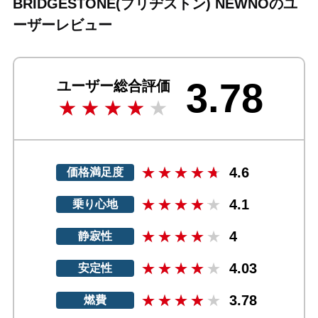
BRIDGESTONE(ブリヂストン) NEWNOのユ
ーザーレビュー
3.78
ユーザー総合評価
4.6
価格満足度
4.1
乗り心地
4
静寂性
4.03
安定性
3.78
燃費