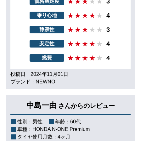
3
価格満足度
4
乗り心地
3
静寂性
4
安定性
4
燃費
投稿日：2024年11月01日
ブランド：NEWNO
中島一由
さんからのレビュー
性別：
男性
年齢：
60代
車種：
HONDA N-ONE Premium
タイヤ使用月数：
4ヶ月