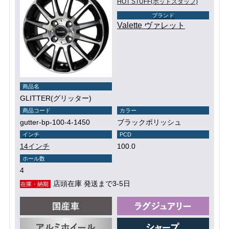
HOT STUFF(ホットスタッフ)
ブランド
Valette ヴァレット
商品名
GLITTER(グリッター)
商品コード
カラー
gutter-bp-100-4-1450
ブラックポリッシュ
インチ
PCD
14インチ
100.0
ホール数
4
店頭在庫 発送まで3-5日
在庫・納期