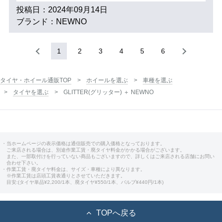
投稿日：2024年09月14日
ブランド：NEWNO
1
2
3
4
5
6
タイヤ・ホイール通販TOP
ホイールを選ぶ
車種を選ぶ
タイヤを選ぶ
GLITTER(グリッター) ＋ NEWNO
・当ホームページの表示価格は通信販売での購入価格となっております。
ご来店される場合は、別途作業工賃・廃タイヤ料金がかかる場合がございます。
また、一部取付けを行っていない商品もございますので、詳しくはご来店される店舗にお問い
合わせ下さい。
・作業工賃・廃タイヤ料金は、サイズ・車種により異なります。
※作業工賃は店頭工賃表通りとさせていただきます。
目安:(タイヤ単品¥2,200/1本、廃タイヤ¥550/1本、バルブ¥440円/1本)
TOPへ戻る