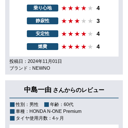
4
乗り心地
3
静寂性
4
安定性
4
燃費
投稿日：2024年11月01日
ブランド：NEWNO
中島一由
さんからのレビュー
性別：
男性
年齢：
60代
車種：
HONDA N-ONE Premium
タイヤ使用月数：
4ヶ月