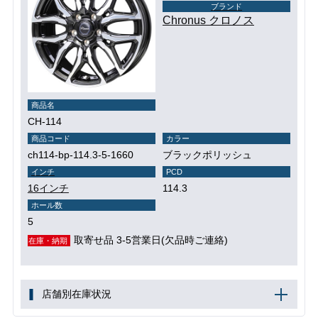
ブランド
Chronus クロノス
商品名
CH-114
商品コード
カラー
ch114-bp-114.3-5-1660
ブラックポリッシュ
インチ
PCD
16インチ
114.3
ホール数
5
取寄せ品 3-5営業日(欠品時ご連絡)
在庫・納期
店舗別在庫状況