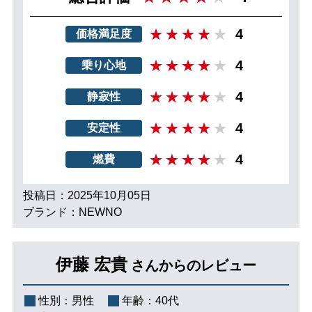
4
価格満足度
4
乗り心地
4
静寂性
4
安定性
4
燃費
投稿日：2025年10月05日
ブランド：NEWNO
伊藤 宏貴
さんからのレビュー
性別：
男性
年齢：
40代