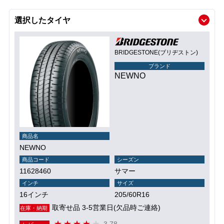
選択したタイヤ
BRIDGESTONE(ブリヂストン)
ブランド
NEWNO
商品名
NEWNO
商品コード
シーズン
11628460
サマー
インチ
サイズ
16インチ
205/60R16
取寄せ品 3-5営業日(欠品時ご連絡)
在庫・納期
3.78