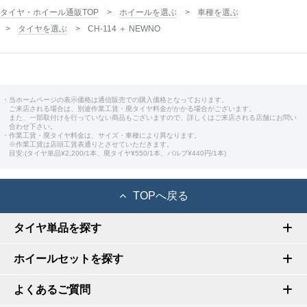
タイヤ・ホイール通販TOP
ホイールを選ぶ
車種を選ぶ
タイヤを選ぶ
CH-114 ＋ NEWNO
・当ホームページの表示価格は通信販売での購入価格となっております。
ご来店される場合は、別途作業工賃・廃タイヤ料金がかかる場合がございます。
また、一部取付けを行っていない商品もございますので、詳しくはご来店される店舗にお問い
合わせ下さい。
・作業工賃・廃タイヤ料金は、サイズ・車種により異なります。
※作業工賃は店頭工賃表通りとさせていただきます。
目安:(タイヤ単品¥2,200/1本、廃タイヤ¥550/1本、バルブ¥440円/1本)
TOPへ戻る
タイヤ単品を探す
ホイールセットを探す
よくあるご質問