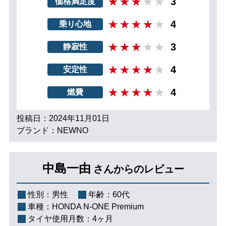
3
価格満足度
4
乗り心地
3
静寂性
4
安定性
4
燃費
投稿日：2024年11月01日
ブランド：NEWNO
中島一由
さんからのレビュー
性別：
男性
年齢：
60代
車種：
HONDA N-ONE Premium
タイヤ使用月数：
4ヶ月