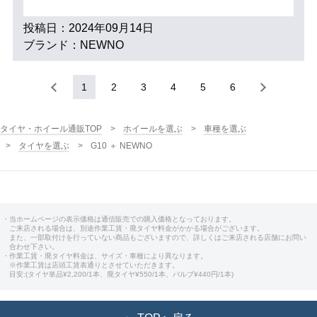
投稿日：2024年09月14日
ブランド：NEWNO
1
2
3
4
5
6
タイヤ・ホイール通販TOP
ホイールを選ぶ
車種を選ぶ
タイヤを選ぶ
G10 ＋ NEWNO
・当ホームページの表示価格は通信販売での購入価格となっております。
ご来店される場合は、別途作業工賃・廃タイヤ料金がかかる場合がございます。
また、一部取付けを行っていない商品もございますので、詳しくはご来店される店舗にお問い
合わせ下さい。
・作業工賃・廃タイヤ料金は、サイズ・車種により異なります。
※作業工賃は店頭工賃表通りとさせていただきます。
目安:(タイヤ単品¥2,200/1本、廃タイヤ¥550/1本、バルブ¥440円/1本)