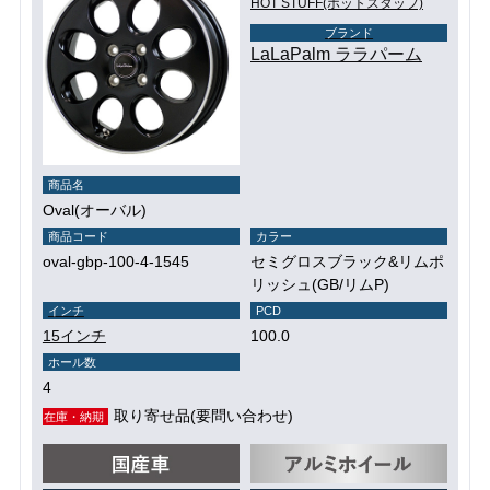
HOT STUFF(ホットスタッフ)
ブランド
LaLaPalm ララパーム
商品名
Oval(オーバル)
商品コード
カラー
oval-gbp-100-4-1545
セミグロスブラック&リムポ
リッシュ(GB/リムP)
インチ
PCD
15インチ
100.0
ホール数
4
取り寄せ品(要問い合わせ)
在庫・納期