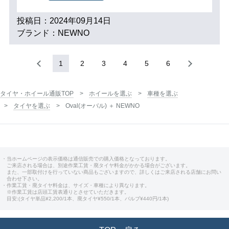
投稿日：2024年09月14日
ブランド：NEWNO
1
2
3
4
5
6
タイヤ・ホイール通販TOP
ホイールを選ぶ
車種を選ぶ
タイヤを選ぶ
Oval(オーバル) ＋ NEWNO
・当ホームページの表示価格は通信販売での購入価格となっております。
ご来店される場合は、別途作業工賃・廃タイヤ料金がかかる場合がございます。
また、一部取付けを行っていない商品もございますので、詳しくはご来店される店舗にお問い
合わせ下さい。
・作業工賃・廃タイヤ料金は、サイズ・車種により異なります。
※作業工賃は店頭工賃表通りとさせていただきます。
目安:(タイヤ単品¥2,200/1本、廃タイヤ¥550/1本、バルブ¥440円/1本)