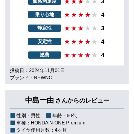
3
価格満足度
4
乗り心地
3
静寂性
4
安定性
4
燃費
投稿日：2024年11月01日
ブランド：NEWNO
中島一由
さんからのレビュー
性別：
男性
年齢：
60代
車種：
HONDA N-ONE Premium
タイヤ使用月数：
4ヶ月