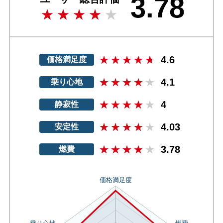
3.78
4.6
価格満足度
4.1
乗り心地
4
静寂性
4.03
安定性
3.78
燃費