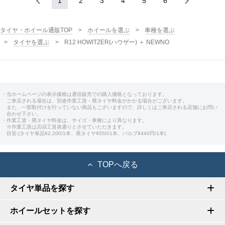
1
2
3
4
5
6
タイヤ・ホイール通販TOP
ホイールを選ぶ
車種を選ぶ
タイヤを選ぶ
R12 HOWITZER(ハウザー) ＋ NEWNO
・当ホームページの表示価格は通信販売での購入価格となっております。
ご来店される場合は、別途作業工賃・廃タイヤ料金がかかる場合がございます。
また、一部取付けを行っていない商品もございますので、詳しくはご来店される店舗にお問い
合わせ下さい。
・作業工賃・廃タイヤ料金は、サイズ・車種により異なります。
※作業工賃は店頭工賃表通りとさせていただきます。
目安:(タイヤ単品¥2,200/1本、廃タイヤ¥550/1本、バルブ¥440円/1本)
TOPへ戻る
タイヤ単品を探す
ホイールセットを探す