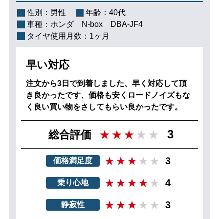
性別：
男性
年齢：
40代
車種：
ホンダ N‐box DBA-JF4
タイヤ使用月数：
1ヶ月
早い対応
注文から3日で到着しました、早く対応して頂
き良かったです、価格も安くロードノイズもな
く良い買い物をさしてもらい良かったです。
3
総合評価
3
価格満足度
4
乗り心地
3
静寂性