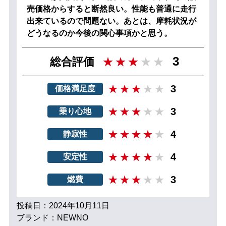
売価格からすると断然良い。性能も普通に走行
出来ているので問題ない。あとは、摩耗状況が
どうなるのか今後の関心事項かと思う。
3
総合評価
3
価格満足度
3
乗り心地
4
静寂性
4
安定性
3
燃費
投稿日：2024年10月11日
ブランド：NEWNO